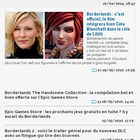
21/02/2024, 18:47
Borderlands : c'est
officiel, le film
intégrera bien Cate
Blanchett dans le rôle
de Lilith
Borderlands se paiera
bientôt un véritable long-
métrage en live-action,
c'est un fait et il va falloir
se préparer
sérieusement. D'autant
plus que l'on sait qui figurera à l'affiche de ce projet à gros bugdet...
29/05/2020, 10:39
2 |
Borderlands The Handsome Collection : la compilation bel et
bien offerte sur l'Epic Games Store
28/05/2020, 14:22
3 |
Epic Games Store : les prochains jeux gratuits en fuite ? Il y
aurait du Borderlands
15/05/2020, 17:19
Borderlands 2 : voici le trailer génial pour du nouveau DLC
avec un flingue qui tire des licornes
10/06/2019, 14:25