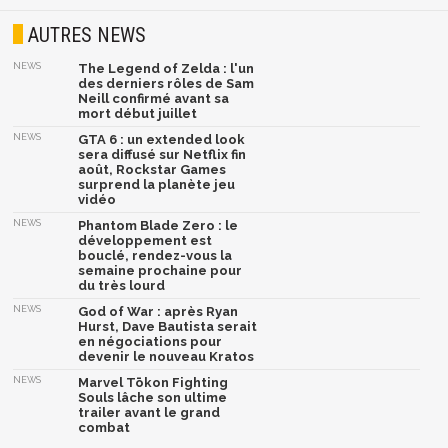
AUTRES NEWS
NEWS
The Legend of Zelda : l'un
des derniers rôles de Sam
Neill confirmé avant sa
mort début juillet
NEWS
GTA 6 : un extended look
sera diffusé sur Netflix fin
août, Rockstar Games
surprend la planète jeu
vidéo
NEWS
Phantom Blade Zero : le
développement est
bouclé, rendez-vous la
semaine prochaine pour
du très lourd
NEWS
God of War : après Ryan
Hurst, Dave Bautista serait
en négociations pour
devenir le nouveau Kratos
NEWS
Marvel Tōkon Fighting
Souls lâche son ultime
trailer avant le grand
combat