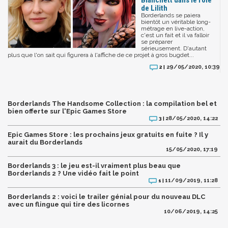
de Lilith
Borderlands se paiera
bientôt un véritable long-
métrage en live-action,
c'est un fait et il va falloir
se préparer
sérieusement. D'autant
plus que l'on sait qui figurera à l'affiche de ce projet à gros bugdet...
29/05/2020, 10:39
2 |
Borderlands The Handsome Collection : la compilation bel et
bien offerte sur l'Epic Games Store
28/05/2020, 14:22
3 |
Epic Games Store : les prochains jeux gratuits en fuite ? Il y
aurait du Borderlands
15/05/2020, 17:19
Borderlands 3 : le jeu est-il vraiment plus beau que
Borderlands 2 ? Une vidéo fait le point
11/09/2019, 11:28
1 |
Borderlands 2 : voici le trailer génial pour du nouveau DLC
avec un flingue qui tire des licornes
10/06/2019, 14:25