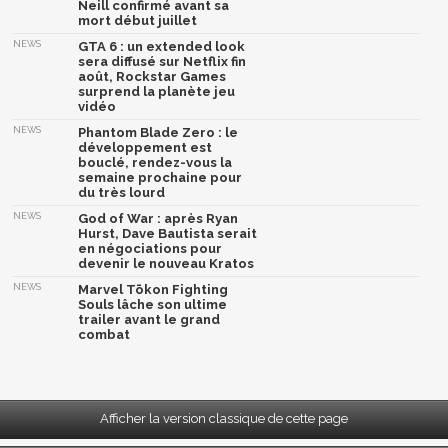
Neill confirmé avant sa
mort début juillet
NEWS
GTA 6 : un extended look
sera diffusé sur Netflix fin
août, Rockstar Games
surprend la planète jeu
vidéo
NEWS
Phantom Blade Zero : le
développement est
bouclé, rendez-vous la
semaine prochaine pour
du très lourd
NEWS
God of War : après Ryan
Hurst, Dave Bautista serait
en négociations pour
devenir le nouveau Kratos
NEWS
Marvel Tōkon Fighting
Souls lâche son ultime
trailer avant le grand
combat
Afficher la version classique de cette page