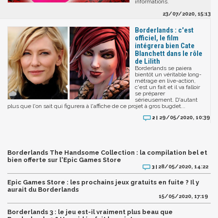
informations.
23/07/2020, 15:13
Borderlands : c'est
officiel, le film
intégrera bien Cate
Blanchett dans le rôle
de Lilith
Borderlands se paiera
bientôt un véritable long-
métrage en live-action,
c'est un fait et il va falloir
se préparer
sérieusement. D'autant
plus que l'on sait qui figurera à l'affiche de ce projet à gros bugdet...
29/05/2020, 10:39
2 |
Borderlands The Handsome Collection : la compilation bel et
bien offerte sur l'Epic Games Store
28/05/2020, 14:22
3 |
Epic Games Store : les prochains jeux gratuits en fuite ? Il y
aurait du Borderlands
15/05/2020, 17:19
Borderlands 3 : le jeu est-il vraiment plus beau que