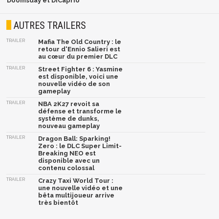
Doomsday et DiCaprio
AUTRES TRAILERS
TRAILER
Mafia The Old Country : le
retour d'Ennio Salieri est
au cœur du premier DLC
TRAILER
Street Fighter 6 : Yasmine
est disponible, voici une
nouvelle vidéo de son
gameplay
TRAILER
NBA 2K27 revoit sa
défense et transforme le
système de dunks,
nouveau gameplay
TRAILER
Dragon Ball: Sparking!
Zero : le DLC Super Limit-
Breaking NEO est
disponible avec un
contenu colossal
TRAILER
Crazy Taxi World Tour :
une nouvelle vidéo et une
bêta multijoueur arrive
très bientôt