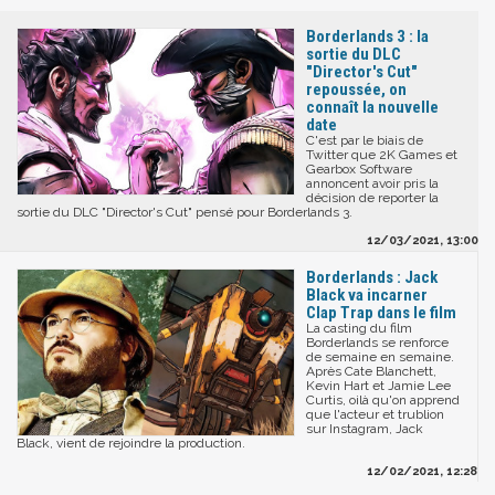
Borderlands 3 : la
sortie du DLC
"Director's Cut"
repoussée, on
connaît la nouvelle
date
C'est par le biais de
Twitter que 2K Games et
Gearbox Software
annoncent avoir pris la
décision de reporter la
sortie du DLC "Director's Cut" pensé pour Borderlands 3.
12/03/2021, 13:00
Borderlands : Jack
Black va incarner
Clap Trap dans le film
La casting du film
Borderlands se renforce
de semaine en semaine.
Après Cate Blanchett,
Kevin Hart et Jamie Lee
Curtis, oilà qu'on apprend
que l'acteur et trublion
sur Instagram, Jack
Black, vient de rejoindre la production.
12/02/2021, 12:28