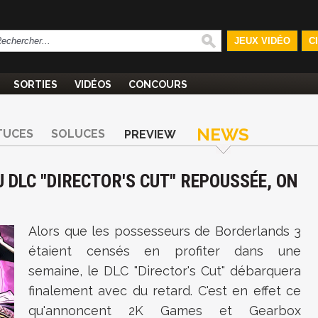
JEUX VIDÉO
C
SORTIES
VIDÉOS
CONCOURS
NEWS
TUCES
SOLUCES
PREVIEW
U DLC "DIRECTOR'S CUT" REPOUSSÉE, ON
Alors que les possesseurs de Borderlands 3
étaient censés en profiter dans une
semaine, le DLC "Director's Cut" débarquera
finalement avec du retard. C'est en effet ce
qu'annoncent 2K Games et Gearbox