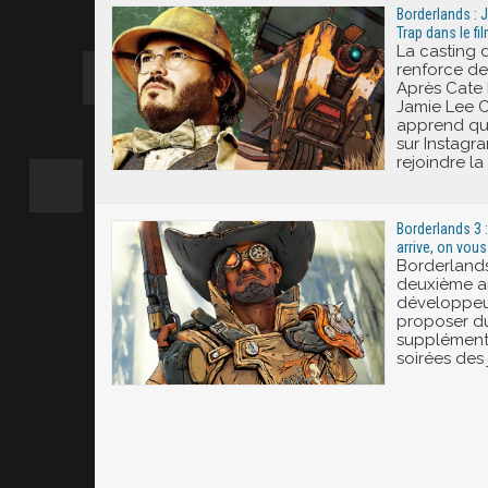
Borderlands : 
Trap dans le fi
La casting 
renforce de
Après Cate 
Jamie Lee Cu
apprend que
sur Instagra
rejoindre la
Borderlands 3 :
arrive, on vou
Borderlands
deuxième an
développeur
proposer d
supplémenta
soirées des 