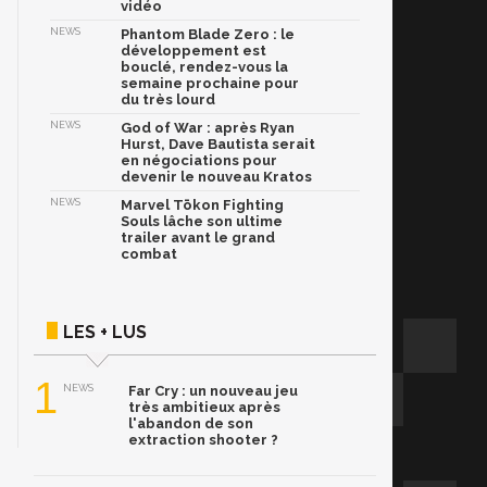
vidéo
NEWS
Phantom Blade Zero : le
développement est
bouclé, rendez-vous la
semaine prochaine pour
du très lourd
NEWS
God of War : après Ryan
Hurst, Dave Bautista serait
en négociations pour
devenir le nouveau Kratos
NEWS
Marvel Tōkon Fighting
Souls lâche son ultime
trailer avant le grand
combat
LES + LUS
1
NEWS
Far Cry : un nouveau jeu
très ambitieux après
l'abandon de son
extraction shooter ?