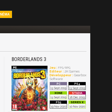
INÉMA
BORDERLANDS 3
Jeu :
FPS/RPG
Editeur :
2K Games
Développeur :
Gearbox
Software
13 Sept 2019
13 Sept 2019
13 Sept 2019
18 Déc 2019
19 Nov 2020
10 Nov 2020