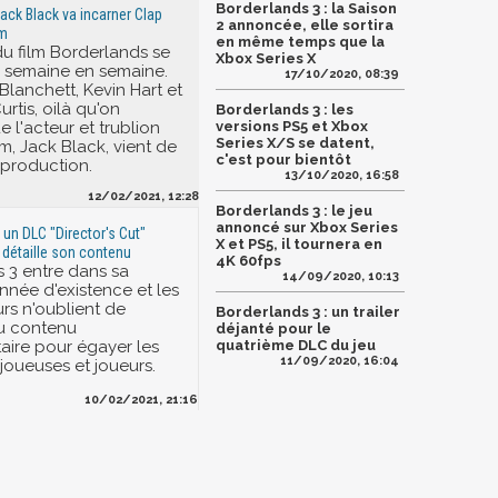
Borderlands 3 : la Saison
Jack Black va incarner Clap
2 annoncée, elle sortira
lm
en même temps que la
du film Borderlands se
Xbox Series X
 semaine en semaine.
17/10/2020, 08:39
Blanchett, Kevin Hart et
rtis, oilà qu'on
Borderlands 3 : les
 l'acteur et trublion
versions PS5 et Xbox
Series X/S se datent,
m, Jack Black, vient de
c'est pour bientôt
 production.
13/10/2020, 16:58
12/02/2021, 12:28
Borderlands 3 : le jeu
annoncé sur Xbox Series
 un DLC "Director's Cut"
X et PS5, il tournera en
s détaille son contenu
4K 60fps
 3 entre dans sa
14/09/2020, 10:13
née d'existence et les
s n'oublient de
Borderlands 3 : un trailer
u contenu
déjanté pour le
ire pour égayer les
quatrième DLC du jeu
11/09/2020, 16:04
joueuses et joueurs.
10/02/2021, 21:16