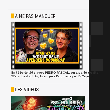
À NE PAS MANQUER
En tête-à-tête avec PEDRO PASCAL, on a parlé de Star
Wars, Last of Us, Avengers Doomsday et DiCaprio
LES VIDÉOS