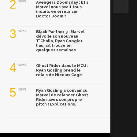
2
NEWS
Avengers Doomsday : Et si
Marvel nous avait tous
induits en erreur sur
Doctor Doom ?
3
NEWS
Black Panther 3 : Marvel
dévoile son nouveau
T'Challa, Ryan Coogler
l'aurait trouvé en
quelques semaines
4
NEWS
Ghost Rider dans le MCU :
Ryan Gosling prend le
relais de Nicolas Cage
5
NEWS
Ryan Gosling a convaincu
Marvel de relancer Ghost
Rider avec son propre
pitch ! Explications.