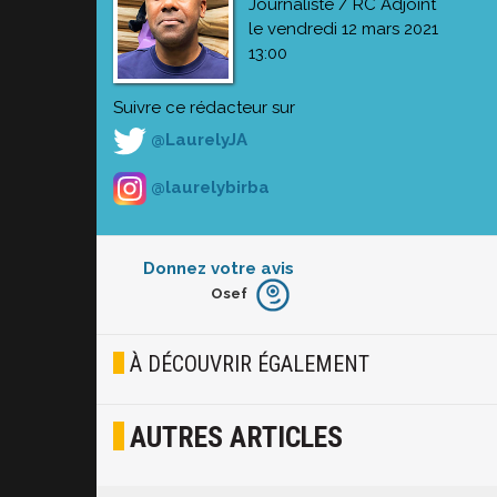
Journaliste / RC Adjoint
le vendredi 12 mars 2021
13:00
Suivre ce rédacteur sur
@LaurelyJA
@laurelybirba
Donnez votre avis
Osef
Furieux
Blasé
À DÉCOUVRIR ÉGALEMENT
Osef
AUTRES ARTICLES
Joyeux
Excité