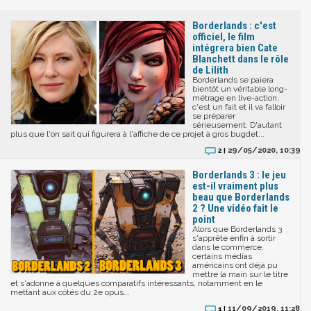
Borderlands : c'est
officiel, le film
intégrera bien Cate
Blanchett dans le rôle
de Lilith
Borderlands se paiera
bientôt un véritable long-
métrage en live-action,
c'est un fait et il va falloir
se préparer
sérieusement. D'autant
plus que l'on sait qui figurera à l'affiche de ce projet à gros bugdet...
29/05/2020, 10:39
2 |
Borderlands 3 : le jeu
est-il vraiment plus
beau que Borderlands
2 ? Une vidéo fait le
point
Alors que Borderlands 3
s'apprête enfin à sortir
dans le commerce,
certains médias
américains ont déjà pu
mettre la main sur le titre
et s'adonne à quelques comparatifs intéressants, notamment en le
mettant aux côtés du 2e opus...
11/09/2019, 11:28
1 |