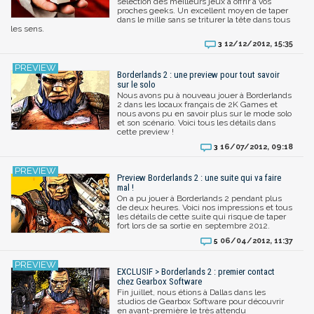
sélection des meilleurs jeux à offrir à vos
proches geeks. Un excellent moyen de taper
dans le mille sans se triturer la tête dans tous
les sens.
12/12/2012, 15:35
3
Borderlands 2 : une preview pour tout savoir
sur le solo
Nous avons pu à nouveau jouer à Borderlands
2 dans les locaux français de 2K Games et
nous avons pu en savoir plus sur le mode solo
et son scénario. Voici tous les détails dans
cette preview !
16/07/2012, 09:18
3
Preview Borderlands 2 : une suite qui va faire
mal !
On a pu jouer à Borderlands 2 pendant plus
de deux heures. Voici nos impressions et tous
les détails de cette suite qui risque de taper
fort lors de sa sortie en septembre 2012.
06/04/2012, 11:37
5
EXCLUSIF > Borderlands 2 : premier contact
chez Gearbox Software
Fin juillet, nous étions à Dallas dans les
studios de Gearbox Software pour découvrir
en avant-première le très attendu