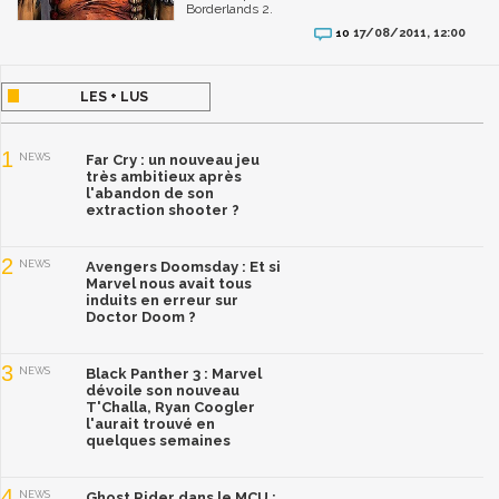
Borderlands 2.
17/08/2011, 12:00
10
LES + LUS
1
NEWS
Far Cry : un nouveau jeu
très ambitieux après
l'abandon de son
extraction shooter ?
2
NEWS
Avengers Doomsday : Et si
Marvel nous avait tous
induits en erreur sur
Doctor Doom ?
3
NEWS
Black Panther 3 : Marvel
dévoile son nouveau
T'Challa, Ryan Coogler
l'aurait trouvé en
quelques semaines
4
NEWS
Ghost Rider dans le MCU :