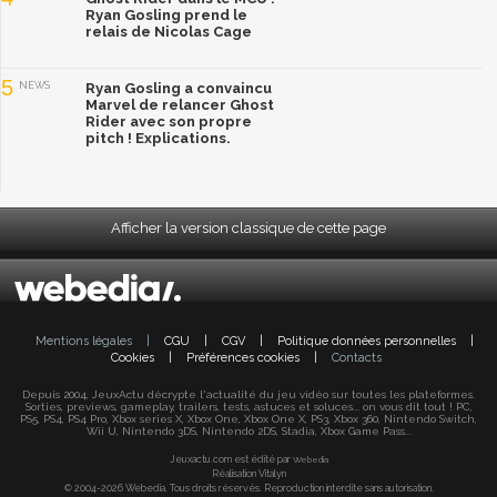
Ryan Gosling prend le
relais de Nicolas Cage
5
NEWS
Ryan Gosling a convaincu
Marvel de relancer Ghost
Rider avec son propre
pitch ! Explications.
Afficher la version classique de cette page
Mentions légales
|
CGU
|
CGV
|
Politique données personnelles
|
Cookies
|
Préférences cookies
|
Contacts
Depuis 2004, JeuxActu décrypte l'actualité du jeu vidéo sur toutes les plateformes.
Sorties, previews, gameplay, trailers, tests, astuces et soluces... on vous dit tout ! PC,
PS5, PS4, PS4 Pro, Xbox series X, Xbox One, Xbox One X, PS3, Xbox 360, Nintendo Switch,
Wii U, Nintendo 3DS, Nintendo 2DS, Stadia, Xbox Game Pass...
Jeuxactu.com est édité par
Webedia
Réalisation Vitalyn
© 2004-2026 Webedia. Tous droits réservés. Reproduction interdite sans autorisation.