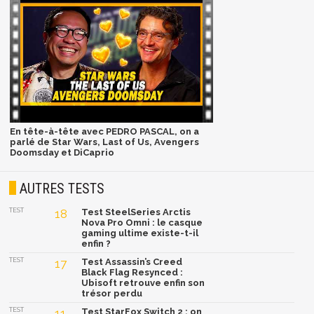
En tête-à-tête avec PEDRO PASCAL, on a
parlé de Star Wars, Last of Us, Avengers
Doomsday et DiCaprio
AUTRES TESTS
TEST
18
Test SteelSeries Arctis
Nova Pro Omni : le casque
gaming ultime existe-t-il
enfin ?
TEST
17
Test Assassin’s Creed
Black Flag Resynced :
Ubisoft retrouve enfin son
trésor perdu
TEST
11
Test StarFox Switch 2 : on