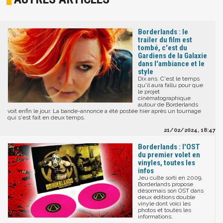
Borderlands : le
trailer du film est
tombé, c'est du
Gardiens de la Galaxie
dans l'ambiance et le
style
Dix ans. C'est le temps
qu'il aura fallu pour que
le projet
cinématographique
autour de Borderlands
voit enfin le jour. La bande-annonce a été postée hier après un tournage
qui s'est fait en deux temps.
21/02/2024, 18:47
Borderlands : l'OST
du premier volet en
vinyles, toutes les
infos
Jeu culte sorti en 2009,
Borderlands propose
désormais son OST dans
deux éditions double
vinyle dont voici les
photos et toutes les
informations.