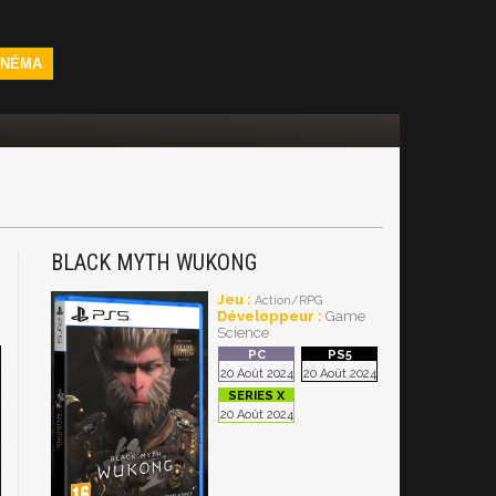
INÉMA
BLACK MYTH WUKONG
Jeu :
Action/RPG
Développeur :
Game
Science
20 Août 2024
20 Août 2024
20 Août 2024