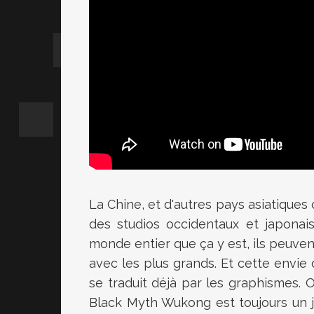
La Chine, et d'autres pays asiatiques
des studios occidentaux et japonai
monde entier que ça y est, ils peuven
avec les plus grands. Et cette envie 
se traduit déjà par les graphismes.
Black Myth Wukong est toujours un 