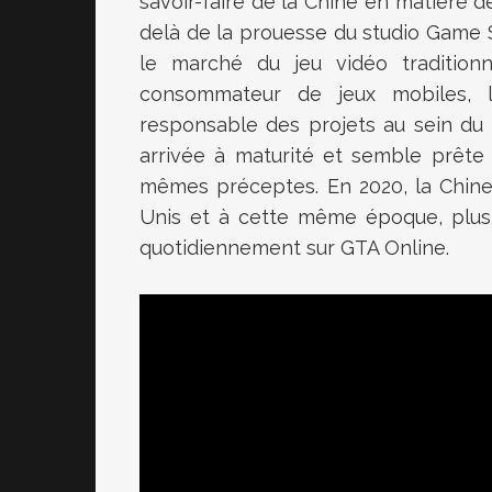
savoir-faire de la Chine en matière 
delà de la prouesse du studio Game Sc
le marché du jeu vidéo traditionn
consommateur de jeux mobiles, l
responsable des projets au sein du 
arrivée à maturité et semble prête
mêmes préceptes. En 2020, la Chine 
Unis et à cette même époque, plus 
quotidiennement sur GTA Online.