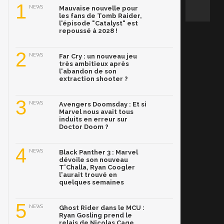
1
NEWS
Mauvaise nouvelle pour
les fans de Tomb Raider,
l'épisode "Catalyst" est
repoussé à 2028 !
2
NEWS
Far Cry : un nouveau jeu
très ambitieux après
l'abandon de son
extraction shooter ?
3
NEWS
Avengers Doomsday : Et si
Marvel nous avait tous
induits en erreur sur
Doctor Doom ?
4
NEWS
Black Panther 3 : Marvel
dévoile son nouveau
T'Challa, Ryan Coogler
l'aurait trouvé en
quelques semaines
5
NEWS
Ghost Rider dans le MCU :
Ryan Gosling prend le
relais de Nicolas Cage