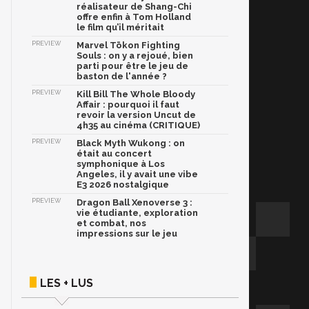
réalisateur de Shang-Chi
offre enfin à Tom Holland
le film qu’il méritait
PREVIEW
Marvel Tōkon Fighting
Souls : on y a rejoué, bien
parti pour être le jeu de
baston de l'année ?
PREVIEW
Kill Bill The Whole Bloody
Affair : pourquoi il faut
revoir la version Uncut de
4h35 au cinéma (CRITIQUE)
PREVIEW
Black Myth Wukong : on
était au concert
symphonique à Los
Angeles, il y avait une vibe
E3 2026 nostalgique
PREVIEW
Dragon Ball Xenoverse 3 :
vie étudiante, exploration
et combat, nos
impressions sur le jeu
LES + LUS