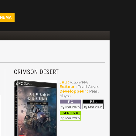
INÉMA
CRIMSON DESERT
Jeu :
Action/RPG
Editeur :
Pearl Abyss
Développeur :
Pearl
Abyss
19 Mar 2026
19 Mar 2026
19 Mar 2026