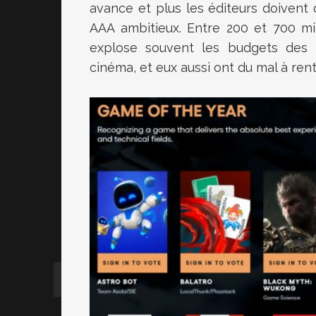
avance et plus les éditeurs doivent
AAA ambitieux. Entre 200 et 700 mil
explose souvent les budgets des 
cinéma, et eux aussi ont du mal à rentr