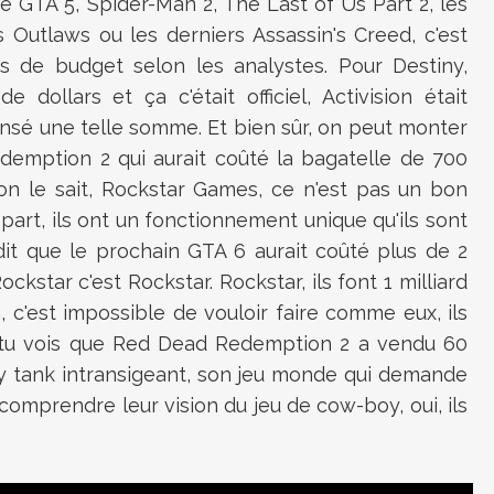
e GTA 5, Spider-Man 2, The Last of Us Part 2, les
 Outlaws ou les derniers Assassin's Creed, c'est
rs de budget selon les analystes. Pour Destiny,
e dollars et ça c'était officiel, Activision était
pensé une telle somme. Et bien sûr, on peut monter
emption 2 qui aurait coûté la bagatelle de 700
 on le sait, Rockstar Games, ce n'est pas un bon
 part, ils ont un fonctionnement unique qu'ils sont
se dit que le prochain GTA 6 aurait coûté plus de 2
ockstar c'est Rockstar. Rockstar, ils font 1 milliard
h, c'est impossible de vouloir faire comme eux, ils
 tu vois que Red Dead Redemption 2 a vendu 60
ay tank intransigeant, son jeu monde qui demande
comprendre leur vision du jeu de cow-boy, oui, ils