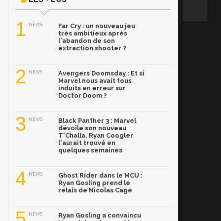
1
NEWS
Far Cry : un nouveau jeu
très ambitieux après
l'abandon de son
extraction shooter ?
2
NEWS
Avengers Doomsday : Et si
Marvel nous avait tous
induits en erreur sur
Doctor Doom ?
3
NEWS
Black Panther 3 : Marvel
dévoile son nouveau
T'Challa, Ryan Coogler
l'aurait trouvé en
quelques semaines
4
NEWS
Ghost Rider dans le MCU :
Ryan Gosling prend le
relais de Nicolas Cage
5
NEWS
Ryan Gosling a convaincu