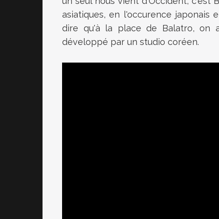
un seul nous vient d'Occident, c'est B
asiatiques, en l'occurence japonais 
dire qu'à la place de Balatro, on a
développé par un studio coréen.