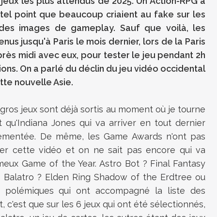
 jeux les plus attendus de 2025. Un Action-RPG à
 tel point que beaucoup criaient au fake sur les
 des images de gameplay. Sauf que voilà, les
s jusqu'à Paris le mois dernier, lors de la Paris
rès midi avec eux, pour tester le jeu pendant 2h
ns. On a parlé du déclin du jeu vidéo occidental
tte nouvelle Asie.
s gros jeux sont déjà sortis au moment où je tourne
t qu'Indiana Jones qui va arriver en tout dernier
vementée. De même, les Game Awards n'ont pas
r cette vidéo et on ne sait pas encore qui va
ameux Game of the Year. Astro Bot ? Final Fantasy
? Balatro ? Elden Ring Shadow of the Erdtree ou
 polémiques qui ont accompagné la liste des
 c'est que sur les 6 jeux qui ont été sélectionnés,