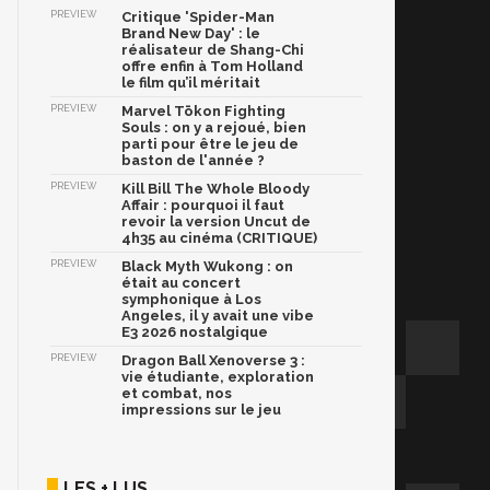
PREVIEW
Critique 'Spider-Man
Brand New Day' : le
réalisateur de Shang-Chi
offre enfin à Tom Holland
le film qu’il méritait
PREVIEW
Marvel Tōkon Fighting
Souls : on y a rejoué, bien
parti pour être le jeu de
baston de l'année ?
PREVIEW
Kill Bill The Whole Bloody
Affair : pourquoi il faut
revoir la version Uncut de
4h35 au cinéma (CRITIQUE)
PREVIEW
Black Myth Wukong : on
était au concert
symphonique à Los
Angeles, il y avait une vibe
E3 2026 nostalgique
PREVIEW
Dragon Ball Xenoverse 3 :
vie étudiante, exploration
et combat, nos
impressions sur le jeu
LES + LUS