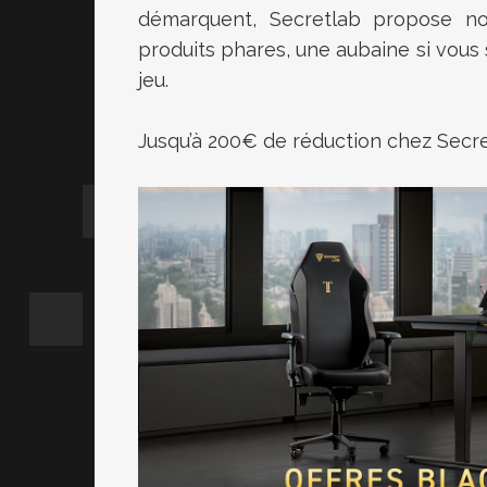
démarquent, Secretlab propose not
produits phares, une aubaine si vous 
jeu.
Jusqu’à 200€ de réduction chez Secr