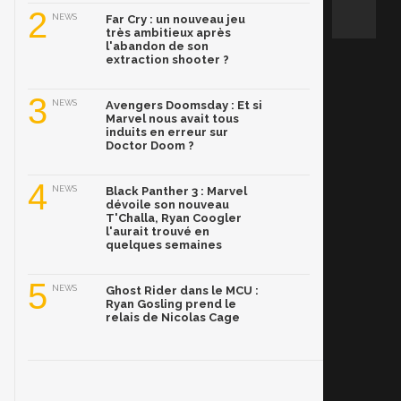
2
NEWS
Far Cry : un nouveau jeu
très ambitieux après
l'abandon de son
extraction shooter ?
3
NEWS
Avengers Doomsday : Et si
Marvel nous avait tous
induits en erreur sur
Doctor Doom ?
4
NEWS
Black Panther 3 : Marvel
dévoile son nouveau
T'Challa, Ryan Coogler
l'aurait trouvé en
quelques semaines
5
NEWS
Ghost Rider dans le MCU :
Ryan Gosling prend le
relais de Nicolas Cage