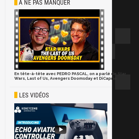
À NE PAS MANQUER
En tête-à-tête avec PEDRO PASCAL, on a parlé de Star
Wars, Last of Us, Avengers Doomsday et DiCaprio
LES VIDÉOS