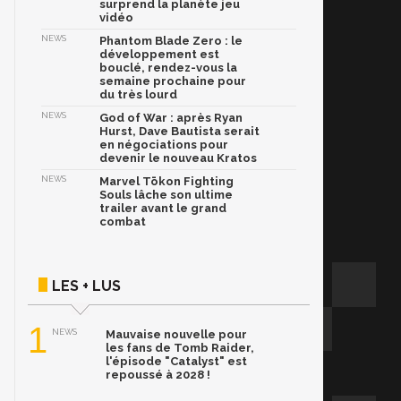
surprend la planète jeu
vidéo
NEWS
Phantom Blade Zero : le
développement est
bouclé, rendez-vous la
semaine prochaine pour
du très lourd
NEWS
God of War : après Ryan
Hurst, Dave Bautista serait
en négociations pour
devenir le nouveau Kratos
NEWS
Marvel Tōkon Fighting
Souls lâche son ultime
trailer avant le grand
combat
LES + LUS
1
NEWS
Mauvaise nouvelle pour
les fans de Tomb Raider,
l'épisode "Catalyst" est
repoussé à 2028 !