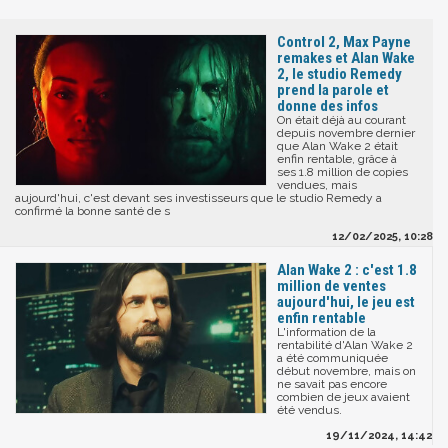
Control 2, Max Payne
remakes et Alan Wake
2, le studio Remedy
prend la parole et
donne des infos
On était déjà au courant
depuis novembre dernier
que Alan Wake 2 était
enfin rentable, grâce à
ses 1.8 million de copies
vendues, mais
aujourd'hui, c'est devant ses investisseurs que le studio Remedy a
confirmé la bonne santé de s
12/02/2025, 10:28
Alan Wake 2 : c'est 1.8
million de ventes
aujourd'hui, le jeu est
enfin rentable
L'information de la
rentabilité d'Alan Wake 2
a été communiquée
début novembre, mais on
ne savait pas encore
combien de jeux avaient
été vendus.
19/11/2024, 14:42