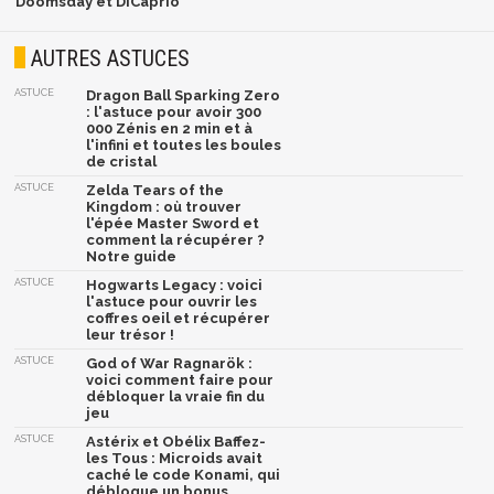
Doomsday et DiCaprio
AUTRES ASTUCES
ASTUCE
Dragon Ball Sparking Zero
: l'astuce pour avoir 300
000 Zénis en 2 min et à
l'infini et toutes les boules
de cristal
ASTUCE
Zelda Tears of the
Kingdom : où trouver
l'épée Master Sword et
comment la récupérer ?
Notre guide
ASTUCE
Hogwarts Legacy : voici
l'astuce pour ouvrir les
coffres oeil et récupérer
leur trésor !
ASTUCE
God of War Ragnarök :
voici comment faire pour
débloquer la vraie fin du
jeu
ASTUCE
Astérix et Obélix Baffez-
les Tous : Microids avait
caché le code Konami, qui
débloque un bonus