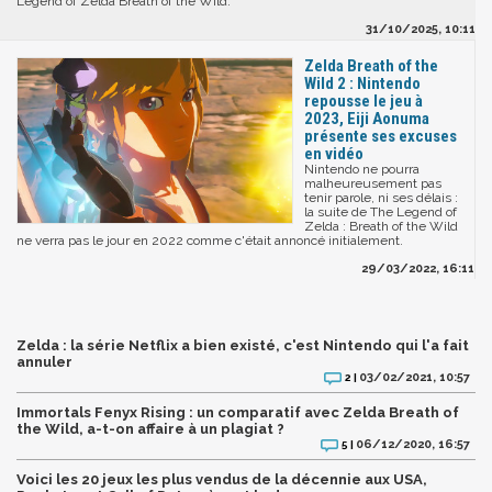
Legend of Zelda Breath of the Wild.
31/10/2025, 10:11
Zelda Breath of the
Wild 2 : Nintendo
repousse le jeu à
2023, Eiji Aonuma
présente ses excuses
en vidéo
Nintendo ne pourra
malheureusement pas
tenir parole, ni ses délais :
la suite de The Legend of
Zelda : Breath of the Wild
ne verra pas le jour en 2022 comme c'était annoncé initialement.
29/03/2022, 16:11
Zelda : la série Netflix a bien existé, c'est Nintendo qui l'a fait
annuler
03/02/2021, 10:57
2 |
Immortals Fenyx Rising : un comparatif avec Zelda Breath of
the Wild, a-t-on affaire à un plagiat ?
06/12/2020, 16:57
5 |
Voici les 20 jeux les plus vendus de la décennie aux USA,