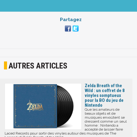
Partagez
AUTRES ARTICLES
Zelda Breath of the
Wild : un coffret de 8
vinyles somptueux
pour la BO du jeu de
Nintendo
Que les amateurs de
beaux objets et de
musiques envoûtent se
dressent comme un seul
homme : Nintendo a
accepté de laisser faire
Laced Records pour sortir des vinyles autour des musiques de The