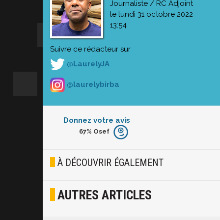
Journaliste / RC Adjoint
le lundi 31 octobre 2022
13:54
Suivre ce rédacteur sur
@LaurelyJA
@laurelybirba
Donnez votre avis
67%
Osef
Furieux
Blasé
À DÉCOUVRIR ÉGALEMENT
Osef
AUTRES ARTICLES
Joyeux
Excité