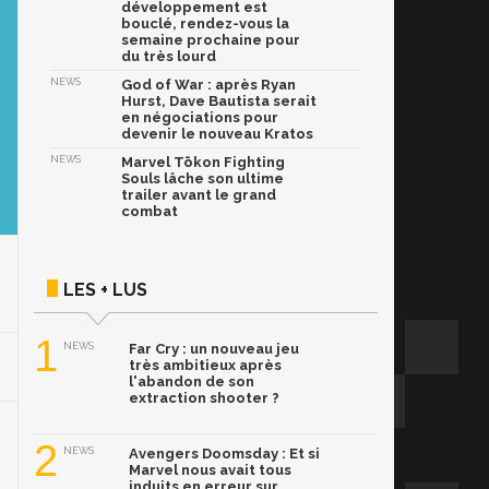
développement est
bouclé, rendez-vous la
semaine prochaine pour
du très lourd
NEWS
God of War : après Ryan
Hurst, Dave Bautista serait
en négociations pour
devenir le nouveau Kratos
NEWS
Marvel Tōkon Fighting
Souls lâche son ultime
trailer avant le grand
combat
LES + LUS
1
NEWS
Far Cry : un nouveau jeu
très ambitieux après
l'abandon de son
extraction shooter ?
2
NEWS
Avengers Doomsday : Et si
Marvel nous avait tous
induits en erreur sur