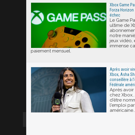
Xbox Game Pass
Forza Horizon 
échec
Le Game Pas
ultime de X
abonnement
notre mani
jeux vidéo,
immense ca
paiement mensuel.
Après avoir vi
Xbox, Asha S
conseillère à l
Fédérale améri
Après avoir
chez Xbox,
d'être nomm
l'emploi pa
américaine..