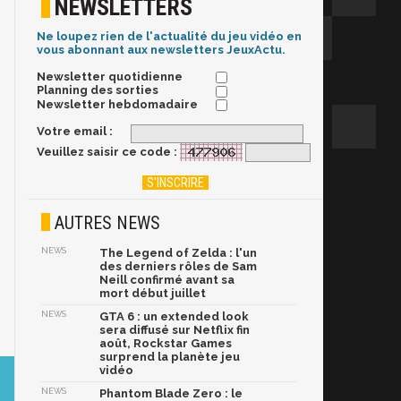
NEWSLETTERS
Ne loupez rien de l'actualité du jeu vidéo en
vous abonnant aux newsletters JeuxActu.
Newsletter quotidienne
Planning des sorties
Newsletter hebdomadaire
Votre email :
Veuillez saisir ce code :
AUTRES NEWS
NEWS
The Legend of Zelda : l'un
des derniers rôles de Sam
Neill confirmé avant sa
mort début juillet
NEWS
GTA 6 : un extended look
sera diffusé sur Netflix fin
août, Rockstar Games
surprend la planète jeu
vidéo
NEWS
Phantom Blade Zero : le