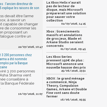
La Xbox Helix n'aurait
 : l’ancien directeur de
pas de lecteur de
5 explique les raisons de son
disque, mais Microsoft
préparerait une solution
s devait être l’arme
pour sauver votre
box, à savoir un
collection
 capable de changer
02/07/2026, 14:25
ère de consommer les
Xbox : licenciements
 en proposant un
massifs et annulations
talogue contre un
de gros jeux, Blade et
Arkane Studio seraient
concernés
22/07/2026, 10:47
01/07/2026, 09:45
ré 3 200 personnes chez
Les Xbox Series
harma a été nommée
prennent 150€ de plus :
'emploi par la Banque
Microsoft annonce une
caine
nouvelle hausse des prix
 viré 3 200 personnes
25/06/2026, 23:51
 Asha Sharma vient
XBOX : le grand ménage
ée conseillère à
a commencé, Ninja
r la Banque Fédérale
Theory, Compulsion
.
Games, Arkane et Double
Fine vont sans doute
10/07/2026, 11:07
fermer
16/06/2026, 05:55