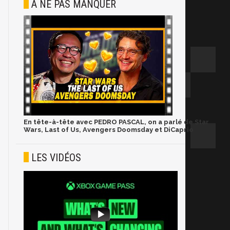
À NE PAS MANQUER
En tête-à-tête avec PEDRO PASCAL, on a parlé de Star
Wars, Last of Us, Avengers Doomsday et DiCaprio
LES VIDÉOS