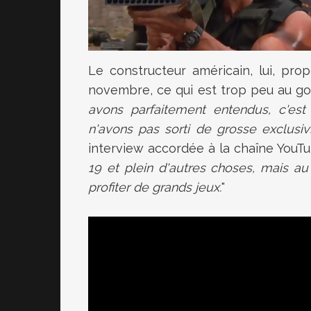
Le constructeur américain, lui, pro
novembre, ce qui est trop peu au goû
avons parfaitement entendus, c'est
n'avons pas sorti de grosse exclusivit
interview accordée à la chaîne YouT
19 et plein d'autres choses, mais au
profiter de grands jeux.
"