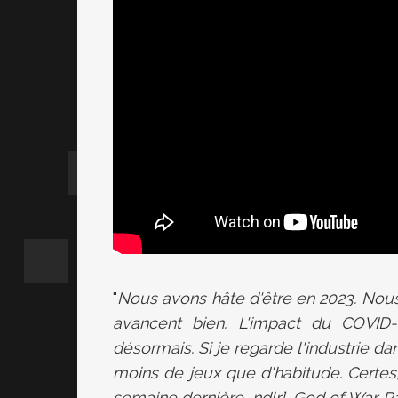
"
Nous avons hâte d'être en 2023. Nous 
avancent bien. L'impact du COVID-
désormais. Si je regarde l'industrie dan
moins de jeux que d'habitude. Certes, 
semaine dernière, ndlr], God of War R