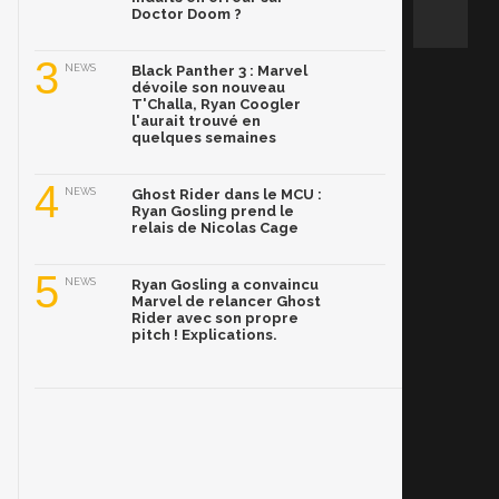
Doctor Doom ?
3
NEWS
Black Panther 3 : Marvel
dévoile son nouveau
T'Challa, Ryan Coogler
l'aurait trouvé en
quelques semaines
4
NEWS
Ghost Rider dans le MCU :
Ryan Gosling prend le
relais de Nicolas Cage
5
NEWS
Ryan Gosling a convaincu
Marvel de relancer Ghost
Rider avec son propre
pitch ! Explications.