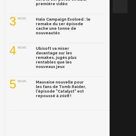
première vidéo
3
NEWS
Halo Campaign Evolved : le
remake du 1er épisode
cache une tonne de
nouveautés
4
NEWS
Ubisoft va miser
davantage sur les
remakes, jugés plus
rentables que les
nouveaux jeux
5
NEWS
Mauvaise nouvelle pour
les fans de Tomb Raider,
l'épisode "Catalyst" est
repoussé à 2028 !