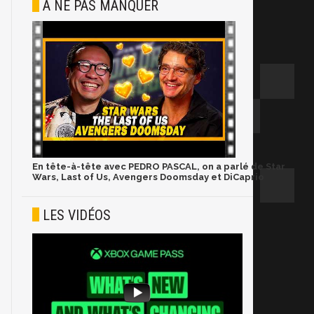
À NE PAS MANQUER
En tête-à-tête avec PEDRO PASCAL, on a parlé de Star
Wars, Last of Us, Avengers Doomsday et DiCaprio
LES VIDÉOS