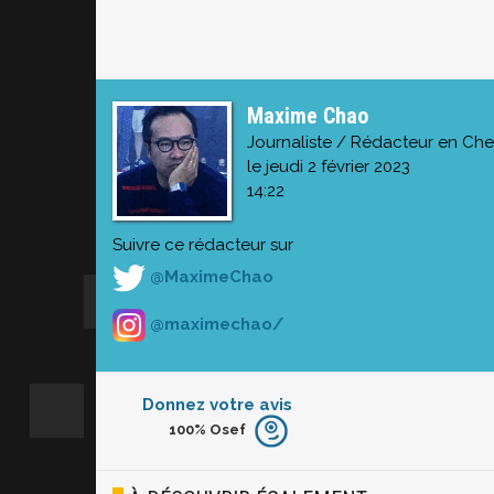
Maxime Chao
Journaliste / Rédacteur en Che
le jeudi 2 février 2023
14:22
Suivre ce rédacteur sur
@MaximeChao
@maximechao/
Donnez votre avis
100%
Osef
Furieux
Blasé