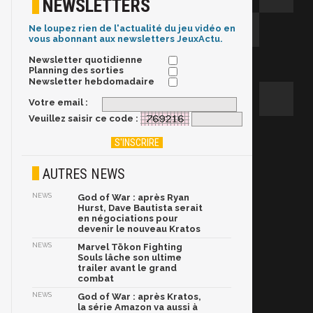
NEWSLETTERS
Ne loupez rien de l'actualité du jeu vidéo en
vous abonnant aux newsletters JeuxActu.
Newsletter quotidienne
Planning des sorties
Newsletter hebdomadaire
Votre email :
Veuillez saisir ce code :
AUTRES NEWS
NEWS
God of War : après Ryan
Hurst, Dave Bautista serait
en négociations pour
devenir le nouveau Kratos
NEWS
Marvel Tōkon Fighting
Souls lâche son ultime
trailer avant le grand
combat
NEWS
God of War : après Kratos,
la série Amazon va aussi à