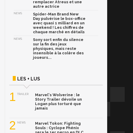
remplacer Atreus et une
autre actrice
NEWS
Spider-Man Brand New
Day pulvérise le box-office
avec quasi 1 milliard en un
weekend ! Les chiffres de
chaque marché en détails
NEWS
Sony sort enfin du silence
sur la fin des jeux
physiques, mais reste
insensible à la colère des
joueurs...
LES + LUS
1
TRAILER
Marvel's Wolverine : le
Story Trailer dévoile un
Logan plus torturé que
jamais
2
NEWS
Marvel Tokon: Fighting
Souls : Cyclope Phénix
sera le 1er perso en DLC,