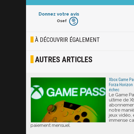
Donnez votre avis
Osef
Furieux
Blasé
À DÉCOUVRIR ÉGALEMENT
Osef
AUTRES ARTICLES
Joyeux
Excité
Xbox Game Pass
Forza Horizon 
échec
Le Game Pas
ultime de X
abonnement
notre mani
jeux vidéo,
immense ca
paiement mensuel.