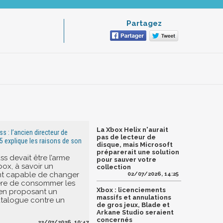
Partagez
La Xbox Helix n'aurait
 : l’ancien directeur de
pas de lecteur de
5 explique les raisons de son
disque, mais Microsoft
préparerait une solution
s devait être l’arme
pour sauver votre
box, à savoir un
collection
 capable de changer
02/07/2026, 14:25
ère de consommer les
Xbox : licenciements
 en proposant un
massifs et annulations
talogue contre un
de gros jeux, Blade et
Arkane Studio seraient
concernés
22/07/2026, 10:47