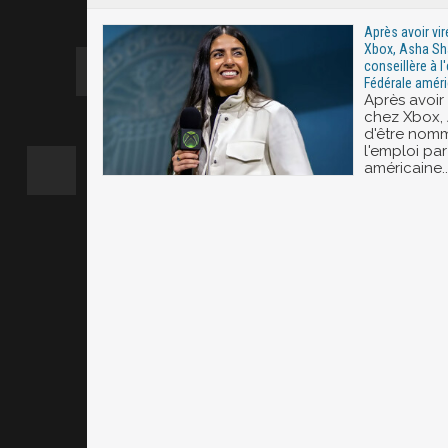
Après avoir vi
Xbox, Asha S
conseillère à l
Fédérale améri
Après avoir
chez Xbox,
d'être nomm
l'emploi pa
américaine..