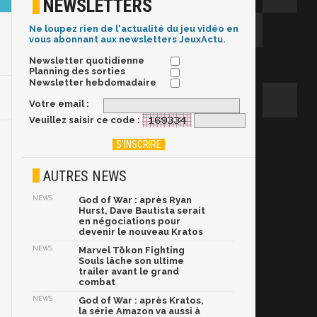
NEWSLETTERS
Ne loupez rien de l'actualité du jeu vidéo en
vous abonnant aux newsletters JeuxActu.
Newsletter quotidienne
Planning des sorties
Newsletter hebdomadaire
Votre email :
Veuillez saisir ce code :
AUTRES NEWS
NEWS
God of War : après Ryan
Hurst, Dave Bautista serait
en négociations pour
devenir le nouveau Kratos
NEWS
Marvel Tōkon Fighting
Souls lâche son ultime
trailer avant le grand
combat
NEWS
God of War : après Kratos,
la série Amazon va aussi à