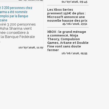
01/07/2026, 09:45
ré 3 200 personnes chez
Les Xbox Series
harma a été nommée
prennent 150€ de plus :
'emploi par la Banque
Microsoft annonce une
caine
nouvelle hausse des prix
 viré 3 200 personnes
25/06/2026, 23:51
 Asha Sharma vient
XBOX : le grand ménage
ée conseillère à
a commencé, Ninja
r la Banque Fédérale
Theory, Compulsion
.
Games, Arkane et Double
Fine vont sans doute
10/07/2026, 11:07
fermer
16/06/2026, 05:55