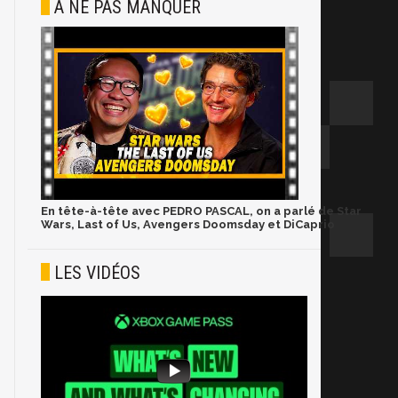
À NE PAS MANQUER
En tête-à-tête avec PEDRO PASCAL, on a parlé de Star
Wars, Last of Us, Avengers Doomsday et DiCaprio
LES VIDÉOS