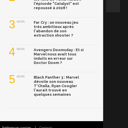
l'épisode "Catalyst" est
repoussé à 2028 !
3
NEWS
Far Cry : un nouveau jeu
très ambitieux après
l'abandon de son
extraction shooter ?
4
NEWS
Avengers Doomsday : Et si
Marvel nous avait tous
induits en erreur sur
Doctor Doom ?
5
NEWS
Black Panther 3 : Marvel
dévoile son nouveau
T'Challa, Ryan Coogler
l'aurait trouvé en
quelques semaines
Préférences cookies
|
Contacts