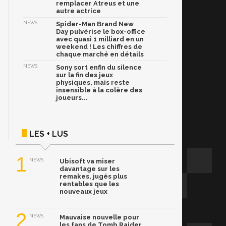
remplacer Atreus et une
autre actrice
NEWS
Spider-Man Brand New
Day pulvérise le box-office
avec quasi 1 milliard en un
weekend ! Les chiffres de
chaque marché en détails
NEWS
Sony sort enfin du silence
sur la fin des jeux
physiques, mais reste
insensible à la colère des
joueurs...
LES + LUS
1
NEWS
Ubisoft va miser
davantage sur les
remakes, jugés plus
rentables que les
nouveaux jeux
2
NEWS
Mauvaise nouvelle pour
les fans de Tomb Raider,