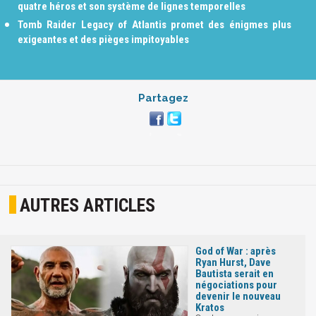
quatre héros et son système de lignes temporelles
Tomb Raider Legacy of Atlantis promet des énigmes plus
exigeantes et des pièges impitoyables
Partagez
AUTRES ARTICLES
God of War : après
Ryan Hurst, Dave
Bautista serait en
négociations pour
devenir le nouveau
Kratos