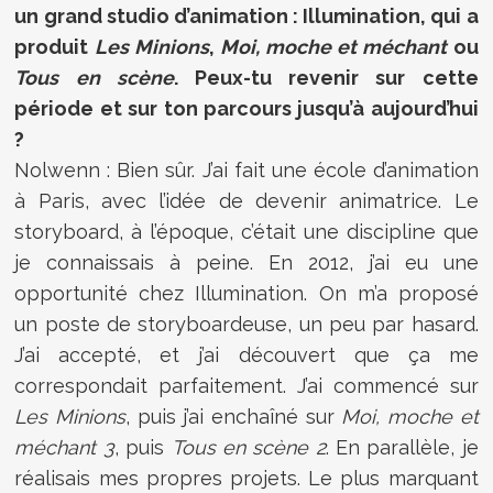
un grand studio d’animation : Illumination, qui a
produit
Les Minions
,
Moi, moche et méchant
ou
Tous en scène
. Peux-tu revenir sur cette
période et sur ton parcours jusqu’à aujourd’hui
?
Nolwenn : Bien sûr. J’ai fait une école d’animation
à Paris, avec l’idée de devenir animatrice. Le
storyboard, à l’époque, c’était une discipline que
je connaissais à peine. En 2012, j’ai eu une
opportunité chez Illumination. On m’a proposé
un poste de storyboardeuse, un peu par hasard.
J’ai accepté, et j’ai découvert que ça me
correspondait parfaitement. J’ai commencé sur
Les Minions
, puis j’ai enchaîné sur
Moi, moche et
méchant 3
, puis
Tous en scène 2
. En parallèle, je
réalisais mes propres projets. Le plus marquant