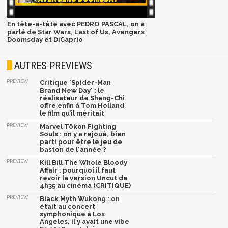
En tête-à-tête avec PEDRO PASCAL, on a
parlé de Star Wars, Last of Us, Avengers
Doomsday et DiCaprio
AUTRES PREVIEWS
PREVIEW
Critique 'Spider-Man
Brand New Day' : le
réalisateur de Shang-Chi
offre enfin à Tom Holland
le film qu’il méritait
PREVIEW
Marvel Tōkon Fighting
Souls : on y a rejoué, bien
parti pour être le jeu de
baston de l'année ?
PREVIEW
Kill Bill The Whole Bloody
Affair : pourquoi il faut
revoir la version Uncut de
4h35 au cinéma (CRITIQUE)
PREVIEW
Black Myth Wukong : on
était au concert
symphonique à Los
Angeles, il y avait une vibe