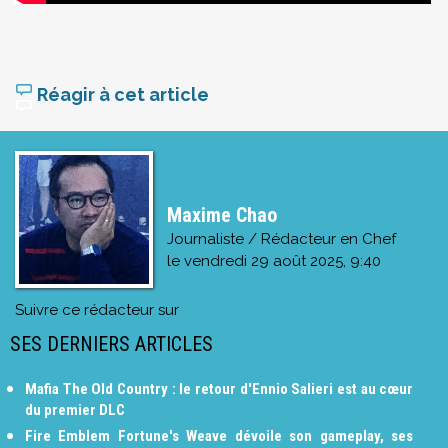
Réagir à cet article
Maxime Chao
Journaliste / Rédacteur en Chef
le
vendredi 29 août 2025, 9:40
Suivre ce rédacteur sur
SES DERNIERS ARTICLES
Mafia The Old Country : le retour d'Ennio Salieri est au cœur
du premier DLC
Fire Emblem Fortune's Weave dévoile son gameplay, ses