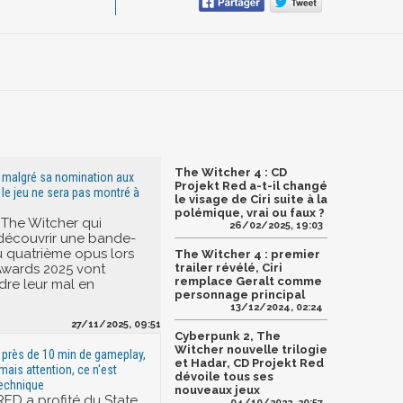
The Witcher 4 : CD
: malgré sa nomination aux
Projekt Red a-t-il changé
e jeu ne sera pas montré à
le visage de Ciri suite à la
polémique, vrai ou faux ?
 The Witcher qui
26/02/2025, 19:03
découvrir une bande-
 quatrième opus lors
The Witcher 4 : premier
wards 2025 vont
trailer révélé, Ciri
remplace Geralt comme
dre leur mal en
personnage principal
13/12/2024, 02:24
27/11/2025, 09:51
Cyberpunk 2, The
Witcher nouvelle trilogie
: près de 10 min de gameplay,
et Hadar, CD Projekt Red
mais attention, ce n'est
dévoile tous ses
echnique
nouveaux jeux
RED a profité du State
04/10/2022, 20:57