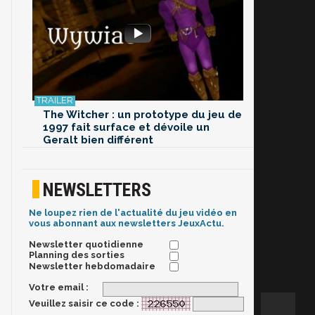
The Witcher : un prototype du jeu de
1997 fait surface et dévoile un
Geralt bien différent
NEWSLETTERS
Ne loupez rien de l'actualité du jeu vidéo en
vous abonnant aux newsletters JeuxActu.
Newsletter quotidienne
Planning des sorties
Newsletter hebdomadaire
Votre email :
Veuillez saisir ce code :