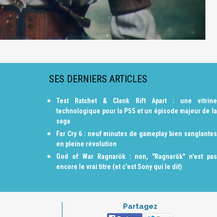
SES DERNIERS ARTICLES
Test Ratchet & Clank Rift Apart : une vitrine
technologique pour la PS5 et un épisode majeur de la
saga
Far Cry 6 : neuf minutes de gameplay bien sanglantes
en pleine révolution
God of War Ragnarök : non, "Ragnarök" n'est pas
encore le vrai titre (et c'est Sony qui le dit)
Partagez