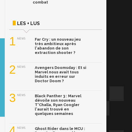
combat
LES + LUS
1
NEWS
Far Cry : un nouveau jeu
très ambitieux après
l'abandon de son
extraction shooter ?
2
NEWS
Avengers Doomsday : Et si
Marvel nous avait tous
induits en erreur sur
Doctor Doom ?
3
NEWS
Black Panther 3 : Marvel
dévoile son nouveau
T'Challa, Ryan Coogler
l'aurait trouvé en
quelques semaines
4
NEWS
Ghost Rider dans le MCU :