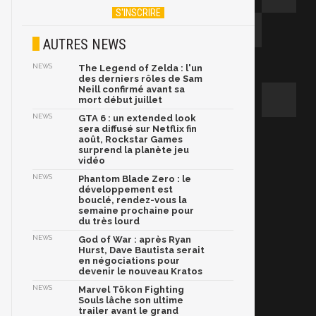
AUTRES NEWS
NEWS
The Legend of Zelda : l'un
des derniers rôles de Sam
Neill confirmé avant sa
mort début juillet
NEWS
GTA 6 : un extended look
sera diffusé sur Netflix fin
août, Rockstar Games
surprend la planète jeu
vidéo
NEWS
Phantom Blade Zero : le
développement est
bouclé, rendez-vous la
semaine prochaine pour
du très lourd
NEWS
God of War : après Ryan
Hurst, Dave Bautista serait
en négociations pour
devenir le nouveau Kratos
NEWS
Marvel Tōkon Fighting
Souls lâche son ultime
trailer avant le grand