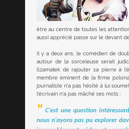
être au centre de toutes les attentio
aussi apprécié passe sur le devant de 
Il y a deux ans, le comédien de dou
autour de la sorceleuse serait judic
Szamałek de rajouter sa pierre à l'é
membre éminent de la firme polonais
journaliste n'a pas hésité à lui soumet
l'écrivain n'a pas mâché ses mots
:
C'est une question intéressan
nous n'ayons pas pu explorer dav