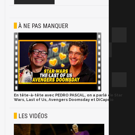
À NE PAS MANQUER
En tête-à-tête avec PEDRO PASCAL, on a parlé de Star
Wars, Last of Us, Avengers Doomsday et DiCaprio
LES VIDÉOS