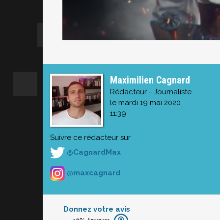
Maximilien Cagnard
Rédacteur - Journaliste
le mardi 19 mai 2020
11:39
Suivre ce rédacteur sur
@CagnardMax
@maxcagnard
Donnez votre avis