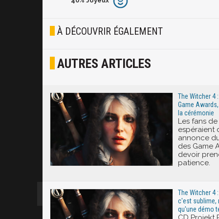
40%
Joyeux
Furieux
Blasé
À DÉCOUVRIR ÉGALEMENT
Osef
AUTRES ARTICLES
Joyeux
Excité
The Witcher 4 
Game Awards, l
la cérémonie
Les fans de
espéraient 
annonce du
des Game A
devoir pren
patience.
The Witcher 4 
c'est sublime, 
qu'une démo t
CD Projekt 