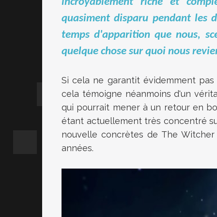
incroyablement riche et compl
quasiment disparu pendant les de
temps d'apparition que nous, scén
quelque chose sur quoi nous revien
Si cela ne garantit évidemment pas
cela témoigne néanmoins d'un vérit
qui pourrait mener à un retour en 
étant actuellement très concentré s
nouvelle concrètes de The Witcher
années.