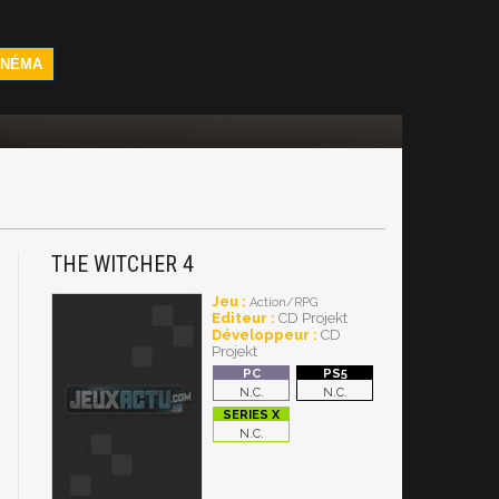
INÉMA
THE WITCHER 4
Jeu :
Action/RPG
Editeur :
CD Projekt
Développeur :
CD
Projekt
N.C.
N.C.
N.C.