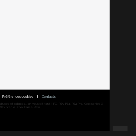
Préférences cookies
|
Contacts
ces et soluces... on vous dit tout ! PC, PS5, PS4, PS4 Pro, Xbox series X,
DS, Stadia, Xbox Game Pass...