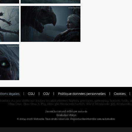
tions légales
|
CGU
|
CGV
|
Politique données personnelles
|
Cookies
|
alité du jeu vidéo sur toutes les plateformes. Sorties, previews, gameplay, trailers, tests, astu
Xbox One, Xbox One X, PS3, Xbox 360, Nintendo Switch, Wii U, Nintendo 3DS, Nintendo 2
Jeuxactu.com est édité par
Webedia
Réalisation Vitalyn
© 2004-2026 Webedia. Tous droits réservés. Reproduction interdite sans autorisation.