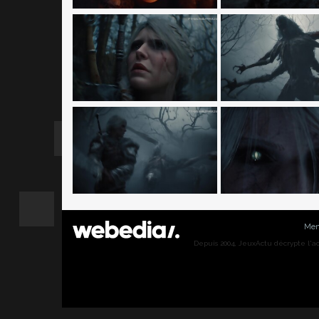
Men
Depuis 2004, JeuxActu décrypte l'actu