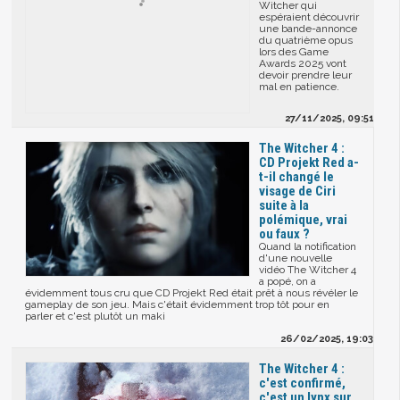
Witcher qui
espéraient découvrir
une bande-annonce
du quatrième opus
lors des Game
Awards 2025 vont
devoir prendre leur
mal en patience.
27/11/2025, 09:51
The Witcher 4 :
CD Projekt Red a-
t-il changé le
visage de Ciri
suite à la
polémique, vrai
ou faux ?
Quand la notification
d'une nouvelle
vidéo The Witcher 4
a popé, on a
évidemment tous cru que CD Projekt Red était prêt à nous révéler le
gameplay de son jeu. Mais c'était évidemment trop tôt pour en
parler et c'est plutôt un maki
26/02/2025, 19:03
The Witcher 4 :
c'est confirmé,
c'est un lynx sur