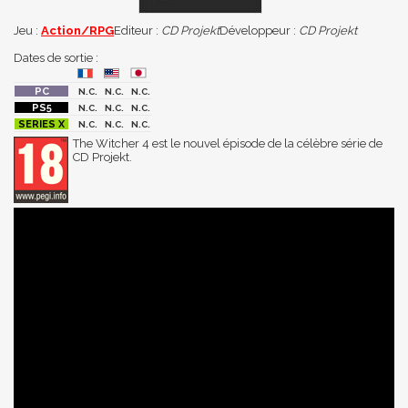
Jeu :
Action/RPG
Editeur :
CD Projekt
Développeur :
CD Projekt
Dates de sortie :
N.C.
N.C.
N.C.
N.C.
N.C.
N.C.
N.C.
N.C.
N.C.
The Witcher 4 est le nouvel épisode de la célèbre série de
CD Projekt.