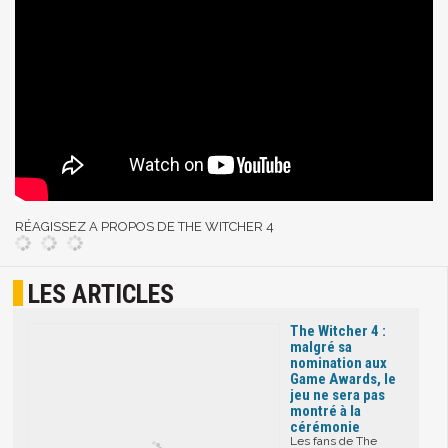
RÉAGISSEZ A PROPOS DE THE WITCHER 4
LES ARTICLES
The Witcher 4 :
malgré sa
nomination aux
Game Awards, le
jeu ne sera pas
montré à la
cérémonie
Les fans de The