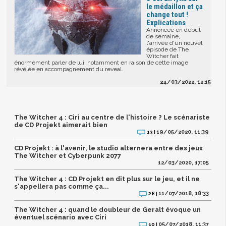
le médaillon et ça
change tout !
Explications
Annoncée en début
de semaine,
l'arrivée d'un nouvel
épisode de The
Witcher fait
énormément parler de lui, notamment en raison de cette image
révélée en accompagnement du reveal.
24/03/2022, 12:15
The Witcher 4 : Ciri au centre de l'histoire ? Le scénariste
de CD Projekt aimerait bien
19/05/2020, 11:39
13 |
CD Projekt : à l'avenir, le studio alternera entre des jeux
The Witcher et Cyberpunk 2077
12/03/2020, 17:05
The Witcher 4 : CD Projekt en dit plus sur le jeu, et il ne
s'appellera pas comme ça...
11/07/2018, 18:33
28 |
The Witcher 4 : quand le doubleur de Geralt évoque un
éventuel scénario avec Ciri
05/07/2018, 11:37
10 |