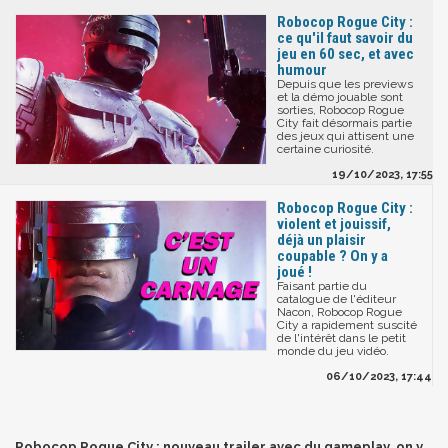
Robocop Rogue City :
ce qu'il faut savoir du
jeu en 60 sec, et avec
humour
Depuis que les previews
et la démo jouable sont
sorties, Robocop Rogue
City fait désormais partie
des jeux qui attisent une
certaine curiosité.
19/10/2023, 17:55
Robocop Rogue City :
violent et jouissif,
déjà un plaisir
coupable ? On y a
joué !
Faisant partie du
catalogue de l'éditeur
Nacon, Robocop Rogue
City a rapidement suscité
de l'intérêt dans le petit
monde du jeu vidéo.
06/10/2023, 17:44
Robocop Rogue City : nouveau trailer avec du gameplay, on y