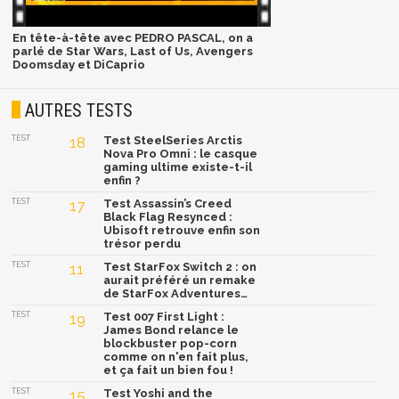
En tête-à-tête avec PEDRO PASCAL, on a
parlé de Star Wars, Last of Us, Avengers
Doomsday et DiCaprio
AUTRES TESTS
TEST
18
Test SteelSeries Arctis
Nova Pro Omni : le casque
gaming ultime existe-t-il
enfin ?
TEST
17
Test Assassin’s Creed
Black Flag Resynced :
Ubisoft retrouve enfin son
trésor perdu
TEST
11
Test StarFox Switch 2 : on
aurait préféré un remake
de StarFox Adventures…
TEST
19
Test 007 First Light :
James Bond relance le
blockbuster pop-corn
comme on n'en fait plus,
et ça fait un bien fou !
TEST
15
Test Yoshi and the