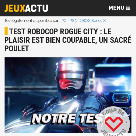
Test également disponible sur :
PC
-
PS5
-
XBOX Series X
TEST ROBOCOP ROGUE CITY : LE
PLAISIR EST BIEN COUPABLE, UN SACRÉ
POULET