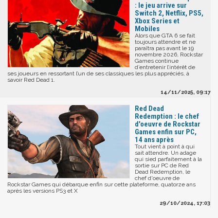
: le jeu arrive sur
Switch 2, Netflix, PS5,
Xbox Series et
Mobiles
Alors que GTA 6 se fait
toujours attendre et ne
paraîtra pas avant le 19
novembre 2026, Rockstar
Games continue
d’entretenir l’intérêt de
ses joueurs en ressortant l’un de ses classiques les plus appréciés, à
savoir Red Dead 1.
14/11/2025, 09:17
Red Dead
Redemption : le chef
d'oeuvre de Rockstar
Games enfin sur PC,
14 ans après
Tout vient à point à qui
sait attendre. Un adage
qui sied parfaitement à la
sortie sur PC de Red
Dead Redemption, le
chef d'oeuvre de
Rockstar Games qui débarque enfin sur cette plateforme, quatorze ans
après les versions PS3 et X
29/10/2024, 17:03