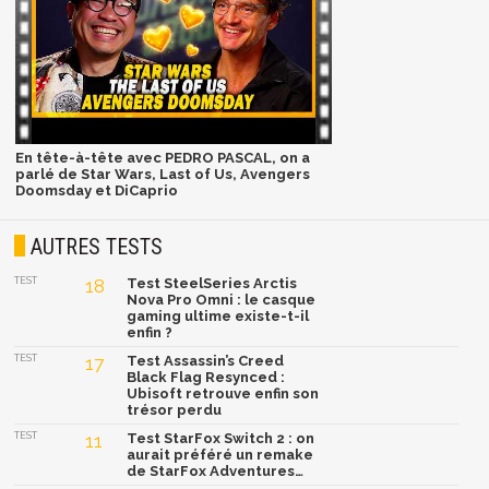
En tête-à-tête avec PEDRO PASCAL, on a
parlé de Star Wars, Last of Us, Avengers
Doomsday et DiCaprio
AUTRES TESTS
TEST
18
Test SteelSeries Arctis
Nova Pro Omni : le casque
gaming ultime existe-t-il
enfin ?
TEST
17
Test Assassin’s Creed
Black Flag Resynced :
Ubisoft retrouve enfin son
trésor perdu
TEST
11
Test StarFox Switch 2 : on
aurait préféré un remake
de StarFox Adventures…