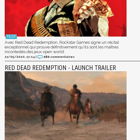
Avec Red Dead Redemption, Rockstar Games signe un récital
exceptionnel qui prouve définitivement qu'ils sont les maîtres
incontestés des jeux open world.
17/05/2010, 17:14
|
160
commentaires
RED DEAD REDEMPTION - LAUNCH TRAILER