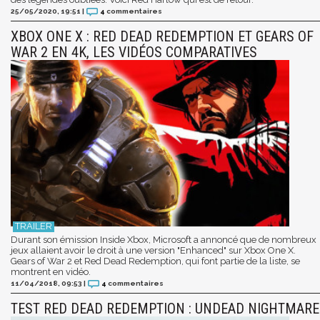
25/05/2020, 19:51
|
4
commentaires
XBOX ONE X : RED DEAD REDEMPTION ET GEARS OF
WAR 2 EN 4K, LES VIDÉOS COMPARATIVES
Durant son émission Inside Xbox, Microsoft a annoncé que de nombreux
jeux allaient avoir le droit à une version "Enhanced" sur Xbox One X.
Gears of War 2 et Red Dead Redemption, qui font partie de la liste, se
montrent en vidéo.
11/04/2018, 09:53
|
4
commentaires
TEST RED DEAD REDEMPTION : UNDEAD NIGHTMARE