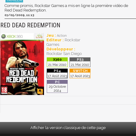
Comme promis, Rockstar Games a mis en ligne la première vidéo de
Red Dead Redemption.
07/05/2009, 11:13
RED DEAD REDEMPTION
Jeu :
Action
Editeur :
Rockstar
Games
Développeur :
Rockstar San Diego
21 Mai 2010
21 Mai 2010
17 Août 2023
17 Août 2023
29 Octobre
2024
Afficher la version classique de cette page