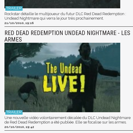
Rockstar détaille le multijoueur du futur DLC Red Dead Redemption :
Undead Nightmare qui verra le jour très prochainement.
21/10/2010, 19:16
RED DEAD REDEMPTION UNDEAD NIGHTMARE - LES
ARMES
Une nouvelle vidéo volontairement décalée du DLC Undead Nightmare
de Red Dead Redemption a été publiée. Elle se focalise sur les armes.
20/10/2010, 19:42