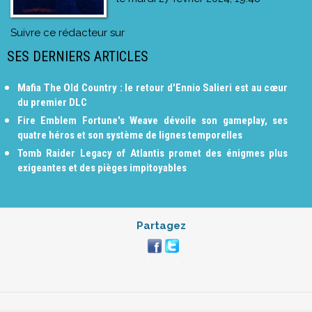
Suivre ce rédacteur sur
SES DERNIERS ARTICLES
Mafia The Old Country : le retour d'Ennio Salieri est au cœur
du premier DLC
Fire Emblem Fortune's Weave dévoile son gameplay, ses
quatre héros et son système de lignes temporelles
Tomb Raider Legacy of Atlantis promet des énigmes plus
exigeantes et des pièges impitoyables
Partagez