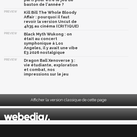
baston de l'année ?
PREVIEW
Kill Bill The Whole Bloody
Affair : pourquoi il faut
revoir la version Uncut de
4h35 au cinéma (CRITIQUE)
PREVIEW
Black Myth Wukong : on
était au concert
symphonique à Los
Angeles, il y avait une vibe
E3 2026 nostalgique
PREVIEW
Dragon Ball Xenoverse 3 :
vie étudiante, exploration
et combat, nos
impressions sur le jeu
Afficher la version classique de cette page
Mentions légales
|
CGU
|
CGV
|
Politique données personnelles
|
Cookies
|
Préférences cookies
|
Contacts