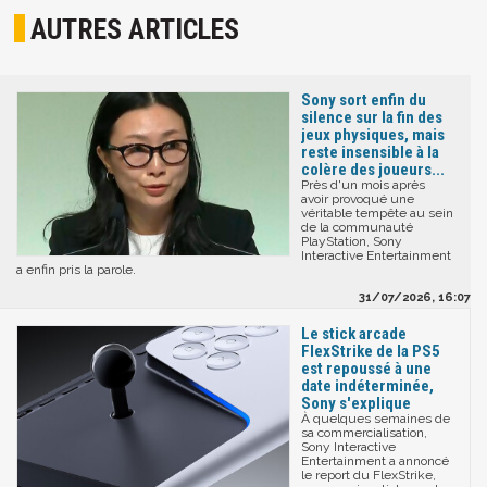
AUTRES ARTICLES
Sony sort enfin du
silence sur la fin des
jeux physiques, mais
reste insensible à la
colère des joueurs...
Près d'un mois après
avoir provoqué une
véritable tempête au sein
de la communauté
PlayStation, Sony
Interactive Entertainment
a enfin pris la parole.
31/07/2026, 16:07
Le stick arcade
FlexStrike de la PS5
est repoussé à une
date indéterminée,
Sony s'explique
À quelques semaines de
sa commercialisation,
Sony Interactive
Entertainment a annoncé
le report du FlexStrike,