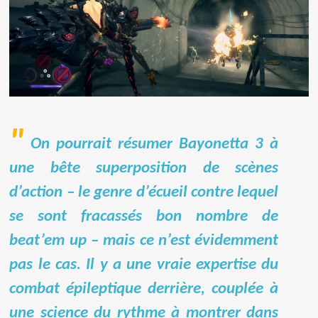
On pourrait résumer Bayonetta 3 à
une bête superposition de scènes
d’action – le genre d’écueil contre lequel
se sont fracassés bon nombre de
beat’em up – mais ce n’est évidemment
pas le cas. Il y a une vraie expertise du
combat épileptique derrière, couplée à
une science du rythme à montrer dans