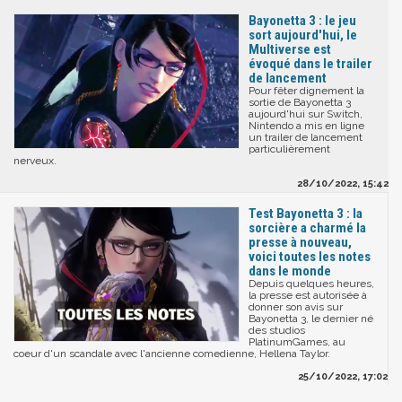
Bayonetta 3 : le jeu
sort aujourd'hui, le
Multiverse est
évoqué dans le trailer
de lancement
Pour fêter dignement la
sortie de Bayonetta 3
aujourd'hui sur Switch,
Nintendo a mis en ligne
un trailer de lancement
particulièrement
nerveux.
28/10/2022, 15:42
Test Bayonetta 3 : la
sorcière a charmé la
presse à nouveau,
voici toutes les notes
dans le monde
Depuis quelques heures,
la presse est autorisée à
donner son avis sur
Bayonetta 3, le dernier né
des studios
PlatinumGames, au
coeur d'un scandale avec l'ancienne comedienne, Hellena Taylor.
25/10/2022, 17:02