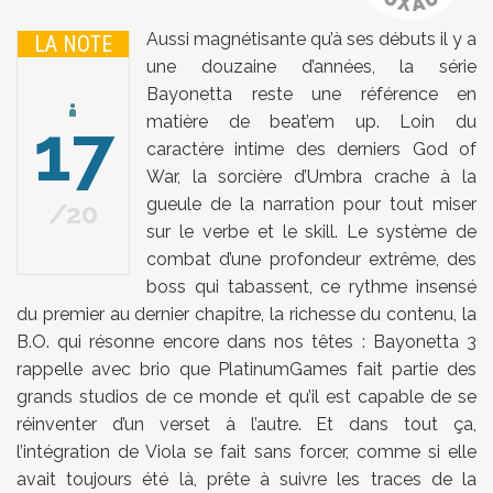
Aussi magnétisante qu’à ses débuts il y a
LA NOTE
une douzaine d’années, la série
Bayonetta reste une référence en
17
matière de beat’em up. Loin du
caractère intime des derniers God of
War, la sorcière d’Umbra crache à la
gueule de la narration pour tout miser
20
sur le verbe et le skill. Le système de
combat d’une profondeur extrême, des
boss qui tabassent, ce rythme insensé
du premier au dernier chapitre, la richesse du contenu, la
B.O. qui résonne encore dans nos têtes : Bayonetta 3
rappelle avec brio que PlatinumGames fait partie des
grands studios de ce monde et qu’il est capable de se
réinventer d’un verset à l’autre. Et dans tout ça,
l’intégration de Viola se fait sans forcer, comme si elle
avait toujours été là, prête à suivre les traces de la