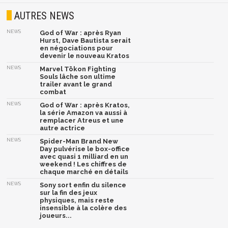
AUTRES NEWS
NEWS
God of War : après Ryan
Hurst, Dave Bautista serait
en négociations pour
devenir le nouveau Kratos
NEWS
Marvel Tōkon Fighting
Souls lâche son ultime
trailer avant le grand
combat
NEWS
God of War : après Kratos,
la série Amazon va aussi à
remplacer Atreus et une
autre actrice
NEWS
Spider-Man Brand New
Day pulvérise le box-office
avec quasi 1 milliard en un
weekend ! Les chiffres de
chaque marché en détails
NEWS
Sony sort enfin du silence
sur la fin des jeux
physiques, mais reste
insensible à la colère des
joueurs...