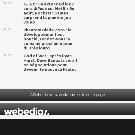
NEWS
GTA 6 : un extended look
sera diffusé sur Netflix fin
août, Rockstar Games
surprend la planète jeu
vidéo
NEWS
Phantom Blade Zero : le
développement est
bouclé, rendez-vous la
semaine prochaine pour
du très lourd
NEWS
God of War : après Ryan
Hurst, Dave Bautista serait
en négociations pour
devenir le nouveau Kratos
Afficher la version classique de cette page
Mentions légales
|
CGU
|
CGV
|
Politique données personnelles
|
Cookies
|
Préférences cookies
|
Contacts