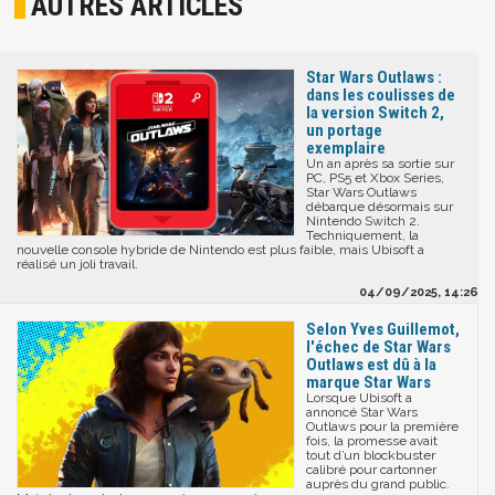
AUTRES ARTICLES
Star Wars Outlaws :
dans les coulisses de
la version Switch 2,
un portage
exemplaire
Un an après sa sortie sur
PC, PS5 et Xbox Series,
Star Wars Outlaws
débarque désormais sur
Nintendo Switch 2.
Techniquement, la
nouvelle console hybride de Nintendo est plus faible, mais Ubisoft a
réalisé un joli travail.
04/09/2025, 14:26
Selon Yves Guillemot,
l'échec de Star Wars
Outlaws est dû à la
marque Star Wars
Lorsque Ubisoft a
annoncé Star Wars
Outlaws pour la première
fois, la promesse avait
tout d’un blockbuster
calibré pour cartonner
auprès du grand public.