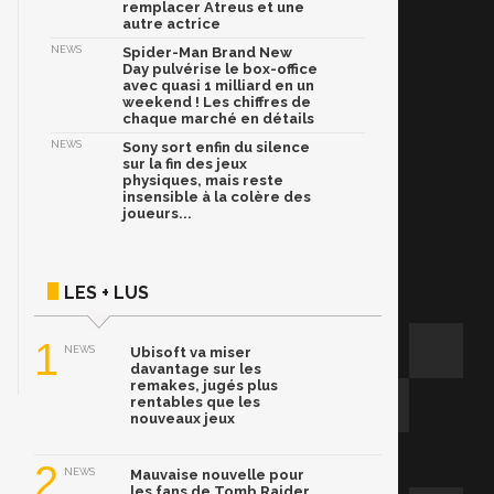
remplacer Atreus et une
autre actrice
NEWS
Spider-Man Brand New
Day pulvérise le box-office
avec quasi 1 milliard en un
weekend ! Les chiffres de
chaque marché en détails
NEWS
Sony sort enfin du silence
sur la fin des jeux
physiques, mais reste
insensible à la colère des
joueurs...
LES + LUS
1
NEWS
Ubisoft va miser
davantage sur les
remakes, jugés plus
rentables que les
nouveaux jeux
2
NEWS
Mauvaise nouvelle pour
les fans de Tomb Raider,