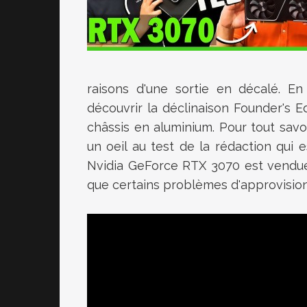
raisons d'une sortie en décalé. En
découvrir la déclinaison Founder's Ed
châssis en aluminium. Pour tout savo
un oeil au test de la rédaction qui 
Nvidia GeForce RTX 3070 est vendue 
que certains problèmes d'approvisio