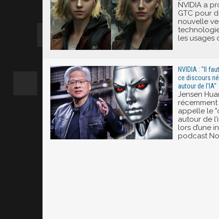
NVIDIA a pr
GTC pour dé
nouvelle ve
technologie
les usages 
NVIDIA : "Il fau
ce discours né
autour de l'IA"
Jensen Hua
récemment 
appelle le 
autour de l’i
lors d’une i
podcast No 