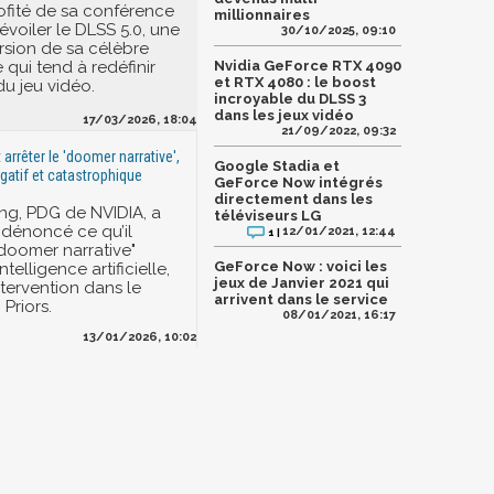
ofité de sa conférence
millionnaires
voiler le DLSS 5.0, une
30/10/2025, 09:10
rsion de sa célèbre
 qui tend à redéfinir
Nvidia GeForce RTX 4090
et RTX 4080 : le boost
du jeu vidéo.
incroyable du DLSS 3
dans les jeux vidéo
17/03/2026, 18:04
21/09/2022, 09:32
t arrêter le 'doomer narrative',
Google Stadia et
gatif et catastrophique
GeForce Now intégrés
directement dans les
ng, PDG de NVIDIA, a
téléviseurs LG
dénoncé ce qu’il
12/01/2021, 12:44
1 |
"doomer narrative"
GeForce Now : voici les
ntelligence artificielle,
jeux de Janvier 2021 qui
ntervention dans le
arrivent dans le service
Priors.
08/01/2021, 16:17
13/01/2026, 10:02