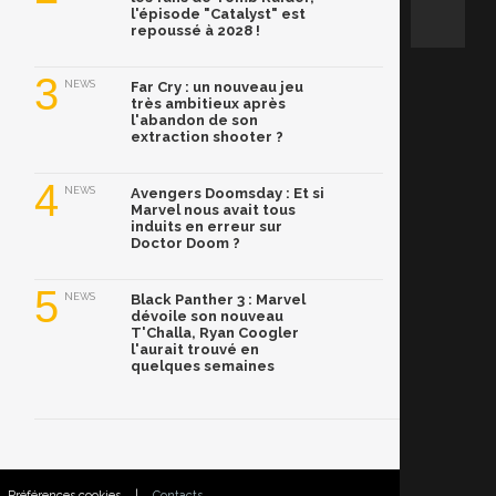
l'épisode "Catalyst" est
repoussé à 2028 !
3
NEWS
Far Cry : un nouveau jeu
très ambitieux après
l'abandon de son
extraction shooter ?
4
NEWS
Avengers Doomsday : Et si
Marvel nous avait tous
induits en erreur sur
Doctor Doom ?
5
NEWS
Black Panther 3 : Marvel
dévoile son nouveau
T'Challa, Ryan Coogler
l'aurait trouvé en
quelques semaines
Préférences cookies
|
Contacts