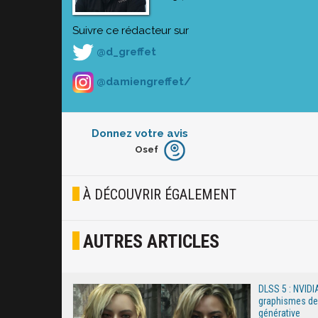
Suivre ce rédacteur sur
@d_greffet
@damiengreffet/
Donnez votre avis
Osef
Furieux
Blasé
À DÉCOUVRIR ÉGALEMENT
Osef
AUTRES ARTICLES
Joyeux
Excité
DLSS 5 : NVIDI
graphismes des 
générative