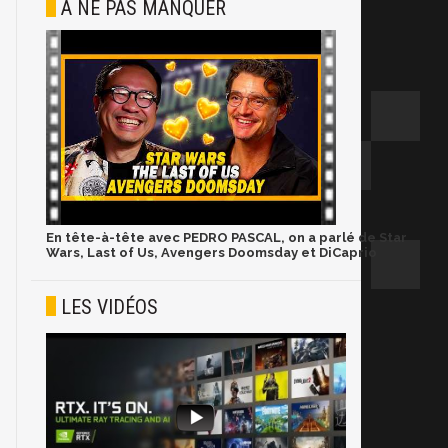
À NE PAS MANQUER
En tête-à-tête avec PEDRO PASCAL, on a parlé de Star
Wars, Last of Us, Avengers Doomsday et DiCaprio
LES VIDÉOS