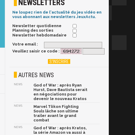
NEWSLETTERS
Ne loupez rien de l'actualité du jeu vidéo en
vous abonnant aux newsletters JeuxActu.
Newsletter quotidienne
Planning des sorties
Newsletter hebdomadaire
Votre email :
Veuillez saisir ce code :
AUTRES NEWS
NEWS
God of War : après Ryan
Hurst, Dave Bautista serait
en négociations pour
devenir le nouveau Kratos
NEWS
Marvel Tōkon Fighting
Souls lâche son ultime
trailer avant le grand
combat
NEWS
God of War : après Kratos,
la série Amazon va aussi à