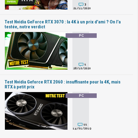
3
21/11/2020
Test Nvidia GeForce RTX 3070 : la 4K à un prix d'ami ? On l'a
testée, notre verdict
1
28/10/2020
Test Nvidia Geforce RTX 2060 : insuffisante pour la 4K, mais
RTX à petit prix
11
14/01/2019