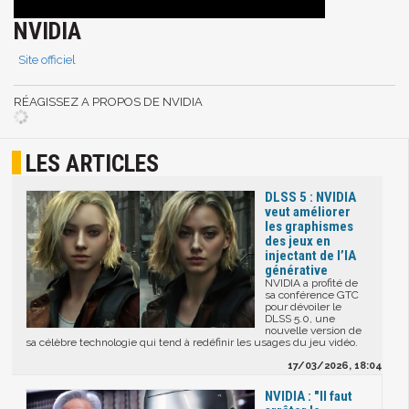
NVIDIA
Site officiel
RÉAGISSEZ A PROPOS DE NVIDIA
LES ARTICLES
DLSS 5 : NVIDIA
veut améliorer
les graphismes
des jeux en
injectant de l’IA
générative
NVIDIA a profité de
sa conférence GTC
pour dévoiler le
DLSS 5.0, une
nouvelle version de
sa célèbre technologie qui tend à redéfinir les usages du jeu vidéo.
17/03/2026, 18:04
NVIDIA : "Il faut