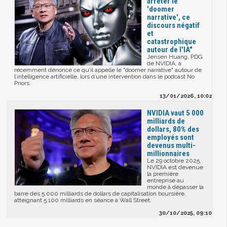
arrêter le
'doomer
narrative', ce
discours négatif
et
catastrophique
autour de l'IA"
Jensen Huang, PDG
de NVIDIA, a
récemment dénoncé ce qu’il appelle le "doomer narrative" autour de
l’intelligence artificielle, lors d’une intervention dans le podcast No
Priors.
13/01/2026, 10:02
NVIDIA vaut 5 000
milliards de
dollars, 80% des
employés sont
devenus multi-
millionnaires
Le 29 octobre 2025,
NVIDIA est devenue
la première
entreprise au
monde à dépasser la
barre des 5.000 milliards de dollars de capitalisation boursière,
atteignant 5.100 milliards en séance à Wall Street.
30/10/2025, 09:10