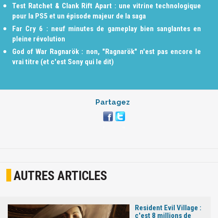
Test Ratchet & Clank Rift Apart : une vitrine technologique
pour la PS5 et un épisode majeur de la saga
Far Cry 6 : neuf minutes de gameplay bien sanglantes en
pleine révolution
God of War Ragnarök : non, "Ragnarök" n'est pas encore le
vrai titre (et c'est Sony qui le dit)
Partagez
AUTRES ARTICLES
Resident Evil Village :
c'est 8 millions de