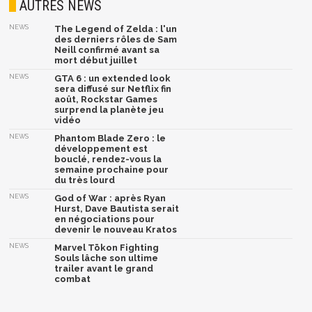
AUTRES NEWS
NEWS
The Legend of Zelda : l'un
des derniers rôles de Sam
Neill confirmé avant sa
mort début juillet
NEWS
GTA 6 : un extended look
sera diffusé sur Netflix fin
août, Rockstar Games
surprend la planète jeu
vidéo
NEWS
Phantom Blade Zero : le
développement est
bouclé, rendez-vous la
semaine prochaine pour
du très lourd
NEWS
God of War : après Ryan
Hurst, Dave Bautista serait
en négociations pour
devenir le nouveau Kratos
NEWS
Marvel Tōkon Fighting
Souls lâche son ultime
trailer avant le grand
combat