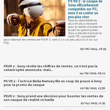
PS VR 2 : le casque de
Sony officiellement
compatible sur PC,
mais il va coûter un
peu plus cher
Face au désintérêt de
plus en plus croissant
pour la réalité virtuelle de
la part du grand public,
Sony a décidé d'activer la
carte "PC compatible"
pour relancer les ventes de PSVR 2, sorti il y a un peu plus d'un an sur
PS5.
03/06/2024, 16:33
PSVR 2 : Sony révèle les chiffres de ventes, ce n'est pas la
catastrophe annoncée, mais...
24/05/2023, 09:12
PS VR 2 : l'actrice Bella Ramsey file un coup de pouce à Sony
pour la promo du casque
10/05/2023, 13:36
PSVR 2 : Sony prend une décision pour booster les ventes de
son casque de réalité virtuelle
27/04/2023, 11:35