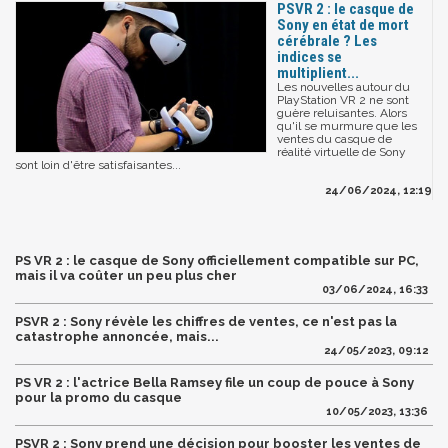
PSVR 2 : le casque de
Sony en état de mort
cérébrale ? Les
indices se
multiplient...
Les nouvelles autour du
PlayStation VR 2 ne sont
guère reluisantes. Alors
qu'il se murmure que les
ventes du casque de
réalité virtuelle de Sony
sont loin d'être satisfaisantes...
24/06/2024, 12:19
PS VR 2 : le casque de Sony officiellement compatible sur PC,
mais il va coûter un peu plus cher
03/06/2024, 16:33
PSVR 2 : Sony révèle les chiffres de ventes, ce n'est pas la
catastrophe annoncée, mais...
24/05/2023, 09:12
PS VR 2 : l'actrice Bella Ramsey file un coup de pouce à Sony
pour la promo du casque
10/05/2023, 13:36
PSVR 2 : Sony prend une décision pour booster les ventes de