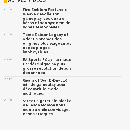
VIDÉO
Fire Emblem Fortune's
Weave dévoile son
gameplay, ses quatre
héros et son système de
lignes temporelles
VIDÉO
Tomb Raider Legacy of
Atlantis promet des
énigmes plus exigeantes
et des pièges
impitoyables
VIDÉO
EA Sports FC 27 : le mode
Carrière signe sa plus
grosse révolution depuis
des années
VIDÉO
Gears of War E-Day : 10
min de gameplay pour
découvrir le mode
multijoueur
VIDÉO
Street Fighter : le Blanka
de Jason Momoa nous
montre enfin son visage,
et ses attaques