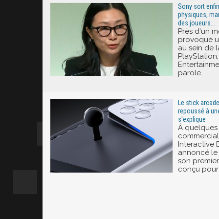
Sony sort enfin
physiques, mai
des joueurs...
Près d'un m
provoqué u
au sein de
PlayStation,
Entertainmen
parole.
Le stick arcade
repoussé à une
s'explique
À quelques
commerciali
Interactive
annoncé le 
son premier 
conçu pour 