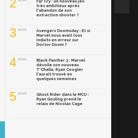
2
NEWS
Far Cry : un nouveau jeu
très ambitieux après
l'abandon de son
extraction shooter ?
3
NEWS
Avengers Doomsday : Et si
Marvel nous avait tous
induits en erreur sur
Doctor Doom ?
4
NEWS
Black Panther 3 : Marvel
dévoile son nouveau
T'Challa, Ryan Coogler
l'aurait trouvé en
quelques semaines
5
NEWS
Ghost Rider dans le MCU :
Ryan Gosling prend le
relais de Nicolas Cage