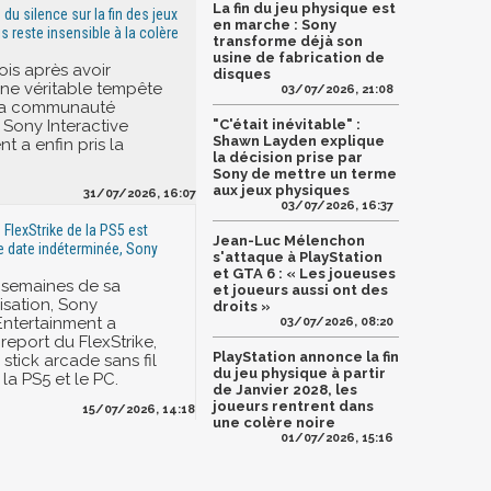
La fin du jeu physique est
 du silence sur la fin des jeux
en marche : Sony
s reste insensible à la colère
transforme déjà son
usine de fabrication de
ois après avoir
disques
ne véritable tempête
03/07/2026, 21:08
 la communauté
 Sony Interactive
"C'était inévitable" :
Shawn Layden explique
t a enfin pris la
la décision prise par
Sony de mettre un terme
aux jeux physiques
31/07/2026, 16:07
03/07/2026, 16:37
 FlexStrike de la PS5 est
Jean-Luc Mélenchon
 date indéterminée, Sony
s'attaque à PlayStation
et GTA 6 : « Les joueuses
 semaines de sa
et joueurs aussi ont des
sation, Sony
droits »
 Entertainment a
03/07/2026, 08:20
report du FlexStrike,
PlayStation annonce la fin
stick arcade sans fil
du jeu physique à partir
la PS5 et le PC.
de Janvier 2028, les
joueurs rentrent dans
15/07/2026, 14:18
une colère noire
01/07/2026, 15:16