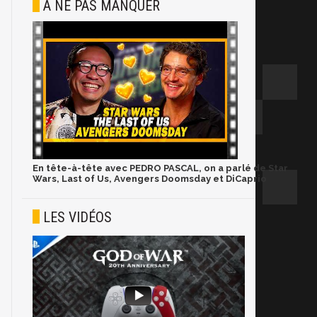
À NE PAS MANQUER
En tête-à-tête avec PEDRO PASCAL, on a parlé de Star
Wars, Last of Us, Avengers Doomsday et DiCaprio
LES VIDÉOS