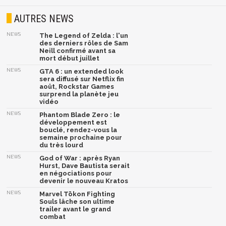
AUTRES NEWS
NEWS
The Legend of Zelda : l'un
des derniers rôles de Sam
Neill confirmé avant sa
mort début juillet
NEWS
GTA 6 : un extended look
sera diffusé sur Netflix fin
août, Rockstar Games
surprend la planète jeu
vidéo
NEWS
Phantom Blade Zero : le
développement est
bouclé, rendez-vous la
semaine prochaine pour
du très lourd
NEWS
God of War : après Ryan
Hurst, Dave Bautista serait
en négociations pour
devenir le nouveau Kratos
NEWS
Marvel Tōkon Fighting
Souls lâche son ultime
trailer avant le grand
combat