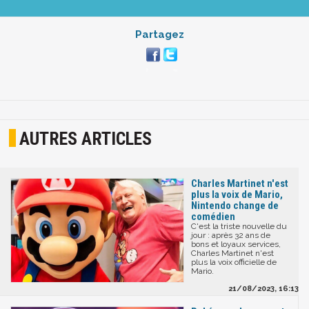
Partagez
AUTRES ARTICLES
Charles Martinet n'est
plus la voix de Mario,
Nintendo change de
comédien
C'est la triste nouvelle du
jour : après 32 ans de
bons et loyaux services,
Charles Martinet n'est
plus la voix officielle de
Mario.
21/08/2023, 16:13