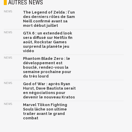
AUTRES NEWS
NEWS
The Legend of Zelda : l'un
des derniers rôles de Sam
Neill confirmé avant sa
mort début juillet
NEWS
GTA 6 : un extended look
sera diffusé sur Netflix fin
août, Rockstar Games
surprend la planète jeu
vidéo
NEWS
Phantom Blade Zero : le
développement est
bouclé, rendez-vous la
semaine prochaine pour
du très lourd
NEWS
God of War : après Ryan
Hurst, Dave Bautista serait
en négociations pour
devenir le nouveau Kratos
NEWS
Marvel Tōkon Fighting
Souls lâche son ultime
trailer avant le grand
combat