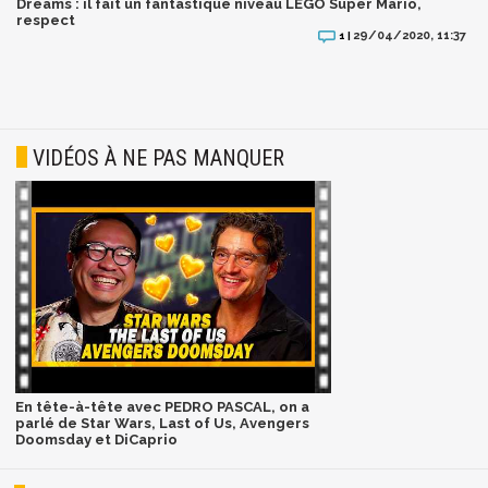
Dreams : il fait un fantastique niveau LEGO Super Mario,
respect
29/04/2020, 11:37
1 |
VIDÉOS À NE PAS MANQUER
En tête-à-tête avec PEDRO PASCAL, on a
parlé de Star Wars, Last of Us, Avengers
Doomsday et DiCaprio