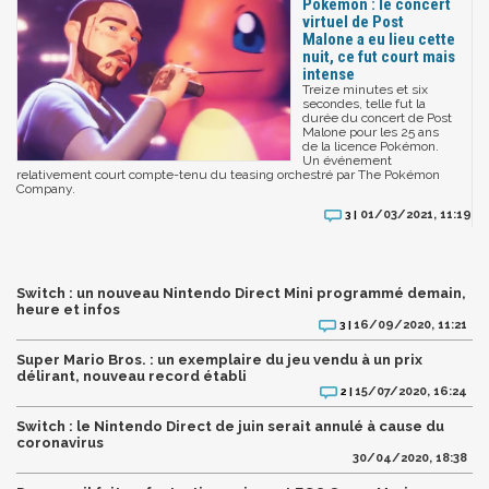
Pokémon : le concert
virtuel de Post
Malone a eu lieu cette
nuit, ce fut court mais
intense
Treize minutes et six
secondes, telle fut la
durée du concert de Post
Malone pour les 25 ans
de la licence Pokémon.
Un événement
relativement court compte-tenu du teasing orchestré par The Pokémon
Company.
01/03/2021, 11:19
3 |
Switch : un nouveau Nintendo Direct Mini programmé demain,
heure et infos
16/09/2020, 11:21
3 |
Super Mario Bros. : un exemplaire du jeu vendu à un prix
délirant, nouveau record établi
15/07/2020, 16:24
2 |
Switch : le Nintendo Direct de juin serait annulé à cause du
coronavirus
30/04/2020, 18:38