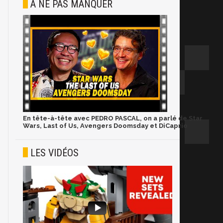
À NE PAS MANQUER
En tête-à-tête avec PEDRO PASCAL, on a parlé de Star
Wars, Last of Us, Avengers Doomsday et DiCaprio
LES VIDÉOS