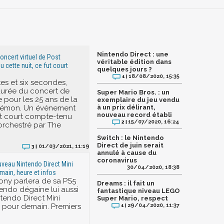
Nintendo Direct : une
oncert virtuel de Post
véritable édition dans
u cette nuit, ce fut court
quelques jours ?
18/08/2020, 15:35
1 |
tes et six secondes,
 durée du concert de
Super Mario Bros. : un
 pour les 25 ans de la
exemplaire du jeu vendu
kémon. Un événement
à un prix délirant,
nouveau record établi
t court compte-tenu
15/07/2020, 16:24
2 |
orchestré par The
Switch : le Nintendo
Direct de juin serait
01/03/2021, 11:19
3 |
annulé à cause du
coronavirus
uveau Nintendo Direct Mini
30/04/2020, 18:38
ain, heure et infos
ony parlera de sa PS5
Dreams : il fait un
tendo dégaine lui aussi
fantastique niveau LEGO
tendo Direct Mini
Super Mario, respect
pour demain. Premiers
29/04/2020, 11:37
1 |