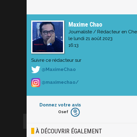
Maxime Chao
Journaliste / Rédacteur en Che
le lundi 21 août 2023
16:13
Suivre ce rédacteur sur
@MaximeChao
@maximechao/
Donnez votre avis
Osef
Furieux
Blasé
À DÉCOUVRIR ÉGALEMENT