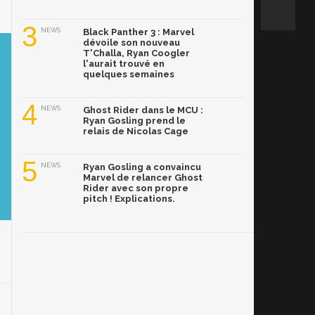
3
NEWS
Black Panther 3 : Marvel
dévoile son nouveau
T'Challa, Ryan Coogler
l'aurait trouvé en
quelques semaines
4
NEWS
Ghost Rider dans le MCU :
Ryan Gosling prend le
relais de Nicolas Cage
5
NEWS
Ryan Gosling a convaincu
Marvel de relancer Ghost
Rider avec son propre
pitch ! Explications.