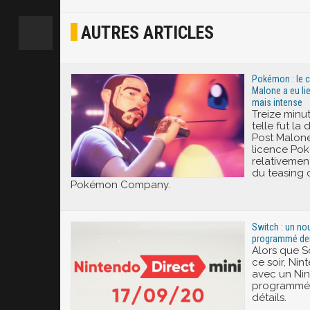
Osef
AUTRES ARTICLES
Joyeux
Excité
Pokémon : le c
Malone a eu lie
mais intense
Treize minu
telle fut la
Post Malone
licence Po
relativemen
du teasing 
Pokémon Company.
Switch : un no
programmé dem
Alors que S
ce soir, Nin
avec un Nin
programmé 
détails.