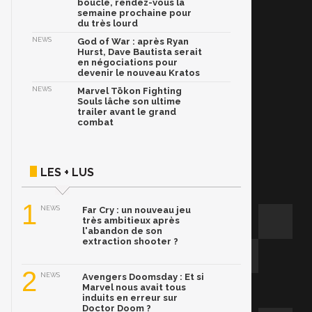
bouclé, rendez-vous la
semaine prochaine pour
du très lourd
NEWS
God of War : après Ryan
Hurst, Dave Bautista serait
en négociations pour
devenir le nouveau Kratos
NEWS
Marvel Tōkon Fighting
Souls lâche son ultime
trailer avant le grand
combat
LES + LUS
1
NEWS
Far Cry : un nouveau jeu
très ambitieux après
l'abandon de son
extraction shooter ?
2
NEWS
Avengers Doomsday : Et si
Marvel nous avait tous
induits en erreur sur
Doctor Doom ?