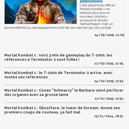
additionnels
C’est désormais officiel :
Mortal Kombat 1 ne
recevra plus aucun
nouveau contenu,
puisque le studio
NetherRealm met un
terme définitif au développement actif de son dernier jeu de combat.
24/05/2025, 11:09
Mortal Kombat 1 : voici 3 min de gameplay du T-1000, les
références à Terminator 2 sont folles !
11/03/2025, 17:05
Mortal Kombat 1 : le T-1000 de Terminator 2 arrive, avec
toutes ses références
24/02/2025, 17:53
Mortal Kombat 1 : Conan "Schwarzy" le Barbare vient perforer
des organes avec sa grosse lame
17/01/2025, 10:52
Mortal Kombat 1 : Ghostface, le tueur de Scream, donne ses
premiers coups de couteau, ça fait mal
13/11/2024, 18:31