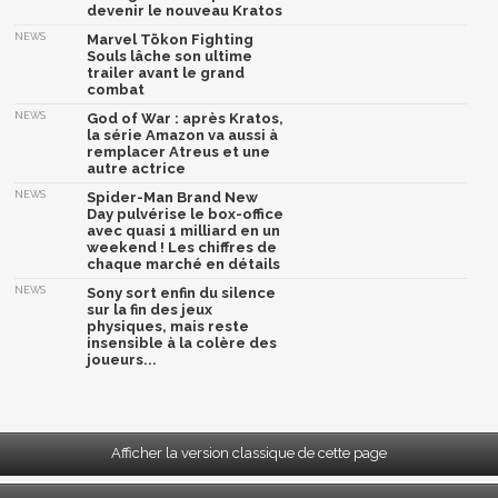
devenir le nouveau Kratos
NEWS
Marvel Tōkon Fighting
Souls lâche son ultime
trailer avant le grand
combat
NEWS
God of War : après Kratos,
la série Amazon va aussi à
remplacer Atreus et une
autre actrice
NEWS
Spider-Man Brand New
Day pulvérise le box-office
avec quasi 1 milliard en un
weekend ! Les chiffres de
chaque marché en détails
NEWS
Sony sort enfin du silence
sur la fin des jeux
physiques, mais reste
insensible à la colère des
joueurs...
Afficher la version classique de cette page