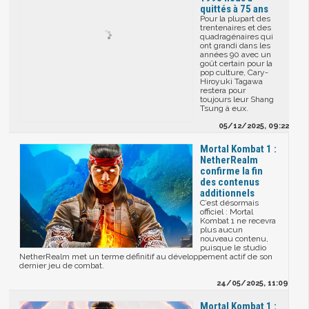
quittés à 75 ans
Pour la plupart des
trentenaires et des
quadragénaires qui
ont grandi dans les
années 90 avec un
goût certain pour la
pop culture, Cary-
Hiroyuki Tagawa
restera pour
toujours leur Shang
Tsung à eux.
05/12/2025, 09:22
Mortal Kombat 1 :
NetherRealm
confirme la fin
des contenus
additionnels
C’est désormais
officiel : Mortal
Kombat 1 ne recevra
plus aucun
nouveau contenu,
puisque le studio
NetherRealm met un terme définitif au développement actif de son
dernier jeu de combat.
24/05/2025, 11:09
Mortal Kombat 1 :