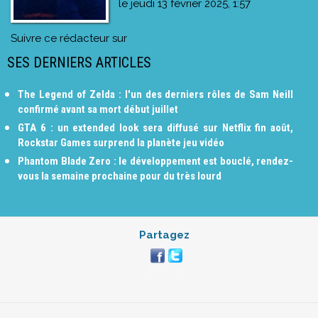
le
jeudi 13 février 2025, 1:57
Suivre ce rédacteur sur
SES DERNIERS ARTICLES
The Legend of Zelda : l'un des derniers rôles de Sam Neill
confirmé avant sa mort début juillet
GTA 6 : un extended look sera diffusé sur Netflix fin août,
Rockstar Games surprend la planète jeu vidéo
Phantom Blade Zero : le développement est bouclé, rendez-
vous la semaine prochaine pour du très lourd
Partagez