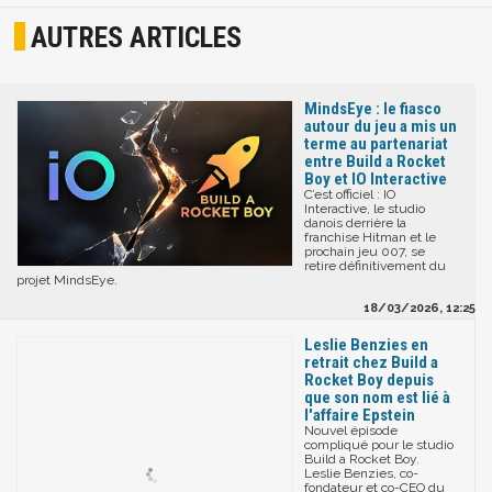
AUTRES ARTICLES
MindsEye : le fiasco
autour du jeu a mis un
terme au partenariat
entre Build a Rocket
Boy et IO Interactive
C’est officiel : IO
Interactive, le studio
danois derrière la
franchise Hitman et le
prochain jeu 007, se
retire définitivement du
projet MindsEye.
18/03/2026, 12:25
Leslie Benzies en
retrait chez Build a
Rocket Boy depuis
que son nom est lié à
l'affaire Epstein
Nouvel épisode
compliqué pour le studio
Build a Rocket Boy.
Leslie Benzies, co-
fondateur et co-CEO du