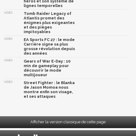
héros et son système de
lignes temporelles
VIDÉO
Tomb Raider Legacy of
Atlantis promet des
énigmes plus exigeantes
et des pièges
impitoyables
VIDÉO
EA Sports FC 27 : le mode
Carrière signe sa plus
grosse révolution depuis
des années
VIDÉO
Gears of War E-Day : 10
min de gameplay pour
découvrir le mode
multijoueur
VIDÉO
Street Fighter : le Blanka
de Jason Momoa nous
montre enfin son visage,
et ses attaques
Afficher la version classique de cette page