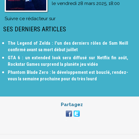
le
vendredi 28 mars 2025, 18:00
Suivre ce rédacteur sur
SES DERNIERS ARTICLES
The Legend of Zelda : l'un des derniers rôles de Sam Neill
confirmé avant sa mort début juillet
GTA 6 : un extended look sera diffusé sur Netflix fin août,
Rockstar Games surprend la planète jeu vidéo
Phantom Blade Zero : le développement est bouclé, rendez-
vous la semaine prochaine pour du très lourd
Partagez