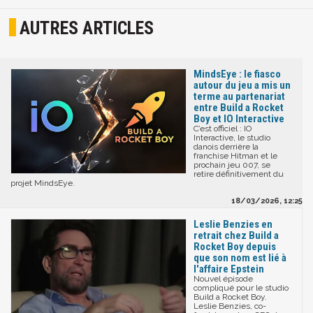
AUTRES ARTICLES
MindsEye : le fiasco
autour du jeu a mis un
terme au partenariat
entre Build a Rocket
Boy et IO Interactive
C’est officiel : IO
Interactive, le studio
danois derrière la
franchise Hitman et le
prochain jeu 007, se
retire définitivement du
projet MindsEye.
18/03/2026, 12:25
Leslie Benzies en
retrait chez Build a
Rocket Boy depuis
que son nom est lié à
l'affaire Epstein
Nouvel épisode
compliqué pour le studio
Build a Rocket Boy.
Leslie Benzies, co-