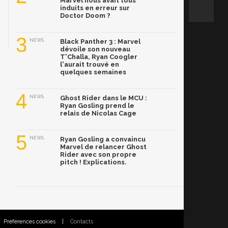
Marvel nous avait tous
induits en erreur sur
Doctor Doom ?
3
NEWS
Black Panther 3 : Marvel
dévoile son nouveau
T'Challa, Ryan Coogler
l'aurait trouvé en
quelques semaines
4
NEWS
Ghost Rider dans le MCU :
Ryan Gosling prend le
relais de Nicolas Cage
5
NEWS
Ryan Gosling a convaincu
Marvel de relancer Ghost
Rider avec son propre
pitch ! Explications.
Préférences cookies
|
Contacts