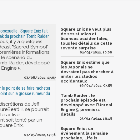
Square Enix ne veut plus
osexuelle : Square Enix fait
de ses studios et
eak du prochain Tomb Raider
licences occidentales,
us, il y a quelques
tous les détails de cette
odcast "Sacred Symbol"
revente surprise
 premières informations
02/05/2022, 10:06
le scénario du
omb Raider, développé
Square Enix estime que
les Japonais ne
 Engine 5.
devraient pas chercher à
imiter les studios
03/08/2022, 17:07
occidentaux
19/04/2022, 07:58
 le point de se faire racheter
point sur la grosse rumeur du
Tomb Raider : le
prochain épisode est
discrétions de Jeff
développé avec l'Unreal
reBeat), il se pourrait
Engine 5, premiers
teractive
détails
05/04/2022, 19:18
nt soit tenté par un
quare Enix.
Square Enix : un
événement la semaine
03/05/2022, 17:38
prochaine, Life is