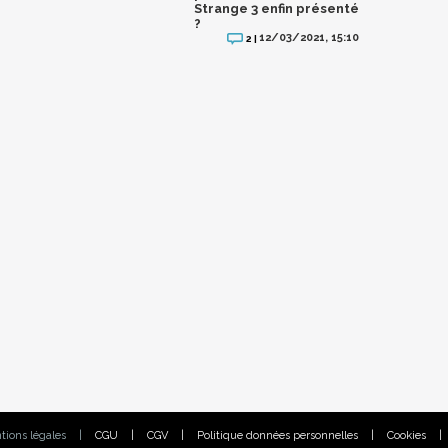
Strange 3 enfin présenté
?
12/03/2021, 15:10
2 |
tions légales
|
CGU
|
CGV
|
Politique données personnelles
|
Cookies
|