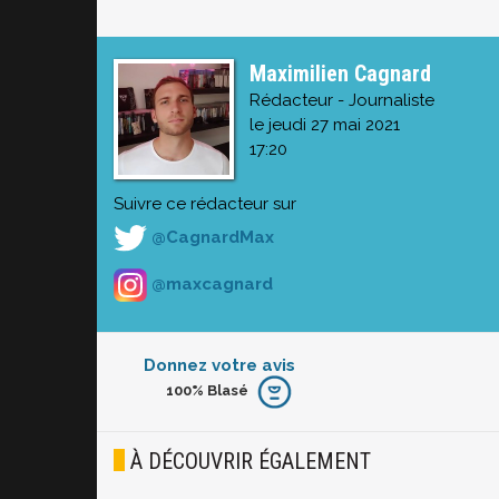
Maximilien Cagnard
Rédacteur - Journaliste
le jeudi 27 mai 2021
17:20
Suivre ce rédacteur sur
@CagnardMax
@maxcagnard
Donnez votre avis
100%
Blasé
Furieux
Blasé
À DÉCOUVRIR ÉGALEMENT
Osef