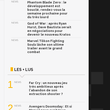
NEWS
Phantom Blade Zero : le
développement est
bouclé, rendez-vous la
semaine prochaine pour
du très lourd
NEWS
God of War : après Ryan
Hurst, Dave Bautista serait
en négociations pour
devenir le nouveau Kratos
NEWS
Marvel Tōkon Fighting
Souls lâche son ultime
trailer avant le grand
combat
LES + LUS
1
NEWS
Far Cry : un nouveau jeu
très ambitieux après
l'abandon de son
extraction shooter ?
2
NEWS
Avengers Doomsday : Et si