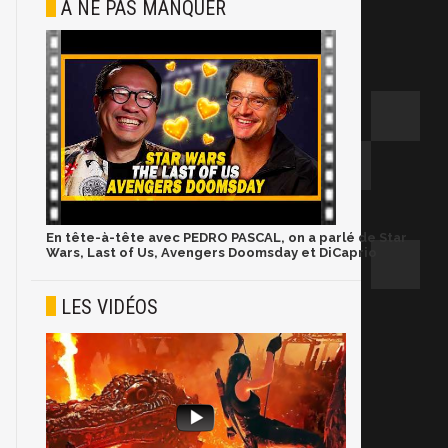
À NE PAS MANQUER
En tête-à-tête avec PEDRO PASCAL, on a parlé de Star
Wars, Last of Us, Avengers Doomsday et DiCaprio
LES VIDÉOS