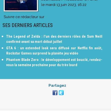
le
mardi 13 juin 2023, 16:22
Suivre ce rédacteur sur
SES DERNIERS ARTICLES
The Legend of Zelda : l'un des derniers rôles de Sam Neill
confirmé avant sa mort début juillet
GTA 6 : un extended look sera diffusé sur Netflix fin août,
Rockstar Games surprend la planète jeu vidéo
Phantom Blade Zero : le développement est bouclé, rendez-
vous la semaine prochaine pour du très lourd
Partagez