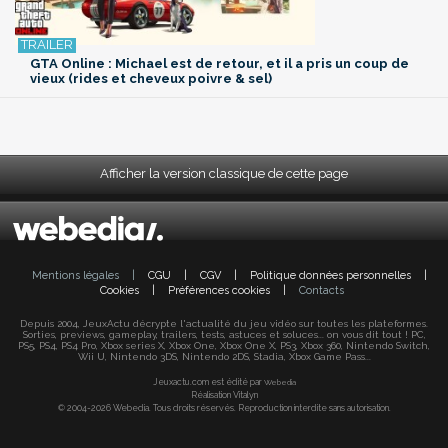
GTA Online : Michael est de retour, et il a pris un coup de
vieux (rides et cheveux poivre & sel)
Afficher la version classique de cette page
Mentions légales
|
CGU
|
CGV
|
Politique données personnelles
|
Cookies
|
Préférences cookies
|
Contacts
Depuis 2004, JeuxActu décrypte l'actualité du jeu vidéo sur toutes les plateformes.
Sorties, previews, gameplay, trailers, tests, astuces et soluces... on vous dit tout ! PC,
PS5, PS4, PS4 Pro, Xbox series X, Xbox One, Xbox One X, PS3, Xbox 360, Nintendo Switch,
Wii U, Nintendo 3DS, Nintendo 2DS, Stadia, Xbox Game Pass...
Jeuxactu.com est édité par
Webedia
Réalisation Vitalyn
© 2004-2026 Webedia. Tous droits réservés. Reproduction interdite sans autorisation.