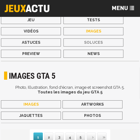
JEU
TESTS
VIDÉOS
IMAGES
ASTUCES
SOLUCES
PREVIEW
NEWS
IMAGES GTA 5
Photo, Illustration, fond d'écran, image et screenshot GTA 5.
Toutes les images du jeu GTA 5
IMAGES
ARTWORKS
JAQUETTES
PHOTOS
1
2
3
4
5
Suivante
Dernière