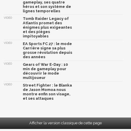
gameplay, ses quatre
héros et son système de
lignes temporelles
VIDÉO
Tomb Raider Legacy of
Atlantis promet des
énigmes plus exigeantes
et des pièges
impitoyables
VIDÉO
EA Sports FC 27 : le mode
Carrière signe sa plus
grosse révolution depuis
des années
VIDÉO
Gears of War E-Day : 10
min de gameplay pour
découvrir le mode
multijoueur
VIDÉO
Street Fighter : le Blanka
de Jason Momoa nous
montre enfin son visage,
et ses attaques
Afficher la version classique de cette page