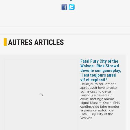
AUTRES ARTICLES
Fatal Fury City of the
Wolves : Rick Strowd
dévoile son gameplay,
il est toujours aussi
vif et explosif !
Deux jours seulement
après avoir levé le voile
sur le casting de sa
Saison 3 à travers un
court-métrage animé
signé Masami Obari, SNK
continue de faire monter
la pression autour de
Fatal Fury City of the
Wolves.