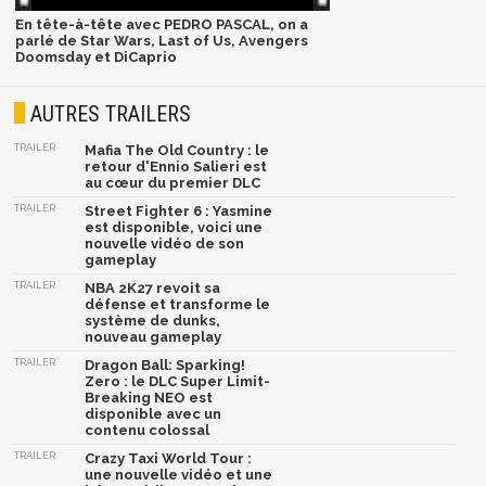
En tête-à-tête avec PEDRO PASCAL, on a
parlé de Star Wars, Last of Us, Avengers
Doomsday et DiCaprio
AUTRES TRAILERS
TRAILER
Mafia The Old Country : le
retour d'Ennio Salieri est
au cœur du premier DLC
TRAILER
Street Fighter 6 : Yasmine
est disponible, voici une
nouvelle vidéo de son
gameplay
TRAILER
NBA 2K27 revoit sa
défense et transforme le
système de dunks,
nouveau gameplay
TRAILER
Dragon Ball: Sparking!
Zero : le DLC Super Limit-
Breaking NEO est
disponible avec un
contenu colossal
TRAILER
Crazy Taxi World Tour :
une nouvelle vidéo et une