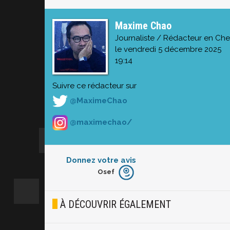
Maxime Chao
Journaliste / Rédacteur en Che
le vendredi 5 décembre 2025
19:14
Suivre ce rédacteur sur
@MaximeChao
@maximechao/
Donnez votre avis
Osef
Furieux
Blasé
À DÉCOUVRIR ÉGALEMENT
Osef