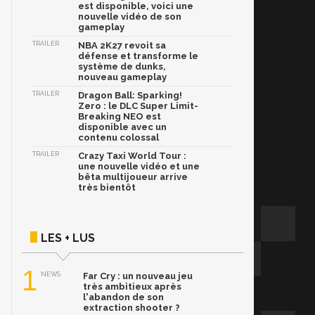
est disponible, voici une
nouvelle vidéo de son
gameplay
TRAILER
NBA 2K27 revoit sa
défense et transforme le
système de dunks,
nouveau gameplay
TRAILER
Dragon Ball: Sparking!
Zero : le DLC Super Limit-
Breaking NEO est
disponible avec un
contenu colossal
TRAILER
Crazy Taxi World Tour :
une nouvelle vidéo et une
bêta multijoueur arrive
très bientôt
LES + LUS
1
NEWS
Far Cry : un nouveau jeu
très ambitieux après
l'abandon de son
extraction shooter ?