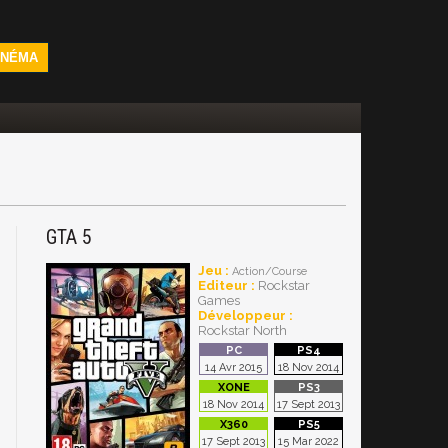
INÉMA
GTA 5
Jeu :
Action/Course
Editeur :
Rockstar
Games
Développeur :
Rockstar North
14 Avr 2015
18 Nov 2014
18 Nov 2014
17 Sept 2013
17 Sept 2013
15 Mar 2022