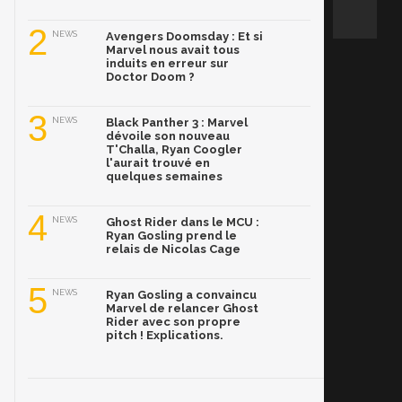
2
NEWS
Avengers Doomsday : Et si
Marvel nous avait tous
induits en erreur sur
Doctor Doom ?
3
NEWS
Black Panther 3 : Marvel
dévoile son nouveau
T'Challa, Ryan Coogler
l'aurait trouvé en
quelques semaines
4
NEWS
Ghost Rider dans le MCU :
Ryan Gosling prend le
relais de Nicolas Cage
5
NEWS
Ryan Gosling a convaincu
Marvel de relancer Ghost
Rider avec son propre
pitch ! Explications.