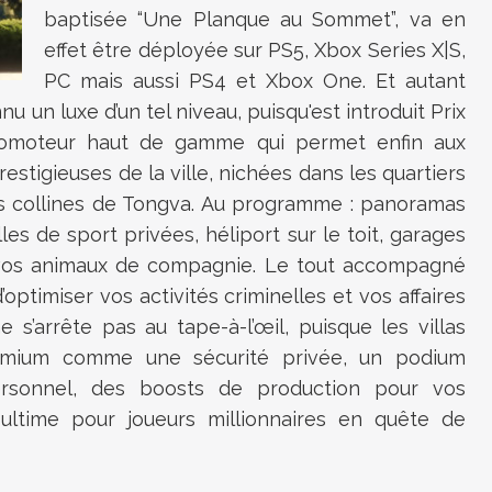
baptisée “Une Planque au Sommet”, va en
effet être déployée sur PS5, Xbox Series X|S,
PC mais aussi PS4 et Xbox One. Et autant
u un luxe d’un tel niveau, puisqu'est introduit Prix
romoteur haut de gamme qui permet enfin aux
restigieuses de la ville, nichées dans les quartiers
 collines de Tongva. Au programme : panoramas
lles de sport privées, héliport sur le toit, garages
vos animaux de compagnie. Le tout accompagné
’optimiser vos activités criminelles et vos affaires
s’arrête pas au tape-à-l’œil, puisque les villas
emium comme une sécurité privée, un podium
personnel, des boosts de production pour vos
 ultime pour joueurs millionnaires en quête de