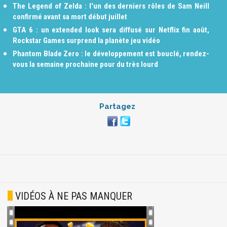
The Legend of Zelda : l'un des derniers rôles de Sam Neill
confirmé avant sa mort début juillet
GTA 6 : un extended look sera diffusé sur Netflix fin août,
Rockstar Games surprend la planète jeu vidéo
Phantom Blade Zero : le développement est bouclé, rendez-
vous la semaine prochaine pour du très lourd
Partagez
VIDÉOS À NE PAS MANQUER