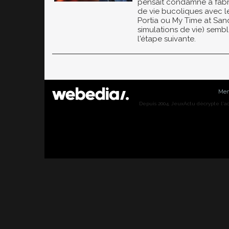
pensait condamné à fabr
de vie bucoliques avec l
Portia ou My Time at San
simulations de vie) semb
l'étape suivante.
Men
Depuis 2004, JeuxActu décrypte l'actu