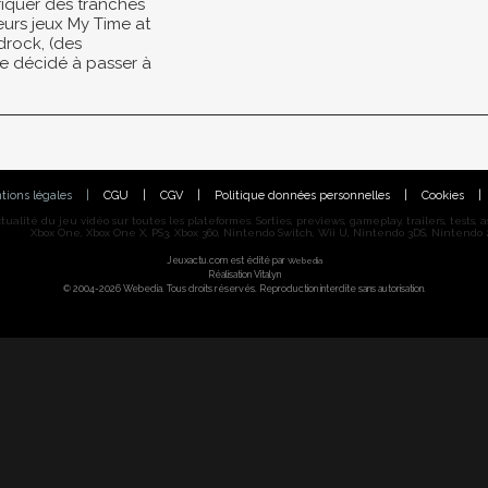
iquer des tranches
eurs jeux My Time at
drock, (des
le décidé à passer à
tions légales
|
CGU
|
CGV
|
Politique données personnelles
|
Cookies
|
alité du jeu vidéo sur toutes les plateformes. Sorties, previews, gameplay, trailers, tests, astu
Xbox One, Xbox One X, PS3, Xbox 360, Nintendo Switch, Wii U, Nintendo 3DS, Nintendo 2
Jeuxactu.com est édité par
Webedia
Réalisation Vitalyn
© 2004-2026 Webedia. Tous droits réservés. Reproduction interdite sans autorisation.