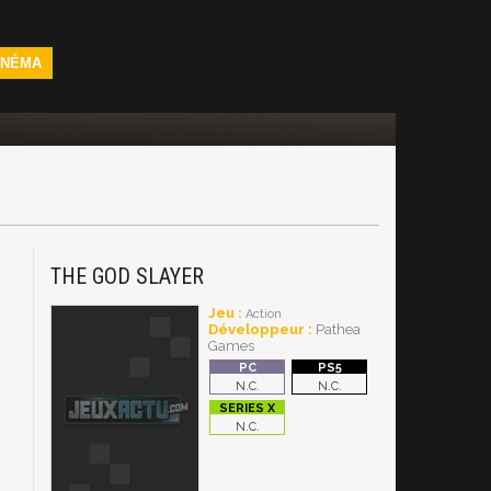
INÉMA
THE GOD SLAYER
Jeu :
Action
Développeur :
Pathea
Games
N.C.
N.C.
N.C.