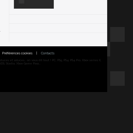
Préférences cookies
|
Contacts
ces et soluces... on vous dit tout ! PC, PS5, PS4, PS4 Pro, Xbox series X,
DS, Stadia, Xbox Game Pass...