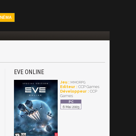
INÉMA
EVE ONLINE
Jeu :
MMORPG
Editeur :
CCP Games
Développeur :
CCP
Games
6 Mai 2003