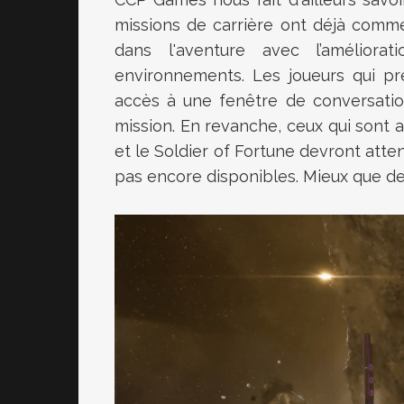
missions de carrière ont déjà comme
dans l'aventure avec l’améliora
environnements. Les joueurs qui pré
accès à une fenêtre de conversatio
mission. En revanche, ceux qui sont att
et le Soldier of Fortune devront atte
pas encore disponibles. Mieux que des