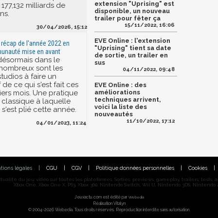
extension "Uprising" est
177,132 milliards de
disponible, un nouveau
ns.
trailer pour fêter ça
15/11/2022, 16:06
30/04/2026, 15:12
EVE Online : l'extension
n récap de l'année 2022 en
"Uprising" tient sa date
munauté mise en avant
de sortie, un trailer en
désormais dans le
sus
, nombreux sont les
04/11/2022, 09:48
studios à faire un
 de ce qui s'est fait ces
EVE Online : des
ers mois. Une pratique
améliorations
techniques arrivent,
 classique à laquelle
voici la liste des
'est plié cette année.
nouveautés
11/10/2022, 17:12
04/01/2023, 11:24
tions légales
|
CGU
|
CGV
|
Politique données personnelles
|
Cookies
|
alité du jeu vidéo sur toutes les plateformes. Sorties, previews, gameplay, trailers, tests, astu
Xbox One, Xbox One X, PS3, Xbox 360, Nintendo Switch, Wii U, Nintendo 3DS, Nintendo 2
Jeuxactu.com est édité par
Webedia
Réalisation Vitalyn
© 2004-2026 Webedia. Tous droits réservés. Reproduction interdite sans autorisation.