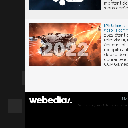
montant de 
wons corée
EVE Online : u
vidéo, la com
2022 étant 
rétroviseur
éditeurs et 
récapitulatif
douze derni
courante et
CCP Games s
Men
Depuis 2004, JeuxActu décrypte l'actu