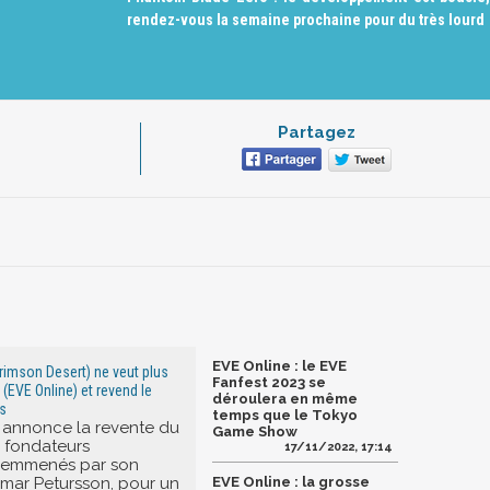
rendez-vous la semaine prochaine pour du très lourd
Partagez
EVE Online : le EVE
rimson Desert) ne veut plus
Fanfest 2023 se
EVE Online) et revend le
déroulera en même
is
temps que le Tokyo
 annonce la revente du
Game Show
s fondateurs
17/11/2022, 17:14
, emmenés par son
ilmar Petursson, pour un
EVE Online : la grosse