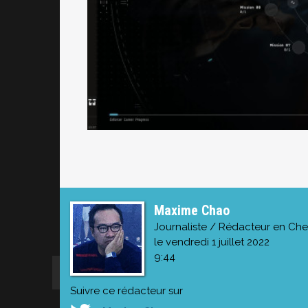
Maxime Chao
Journaliste / Rédacteur en Che
le vendredi 1 juillet 2022
9:44
Suivre ce rédacteur sur