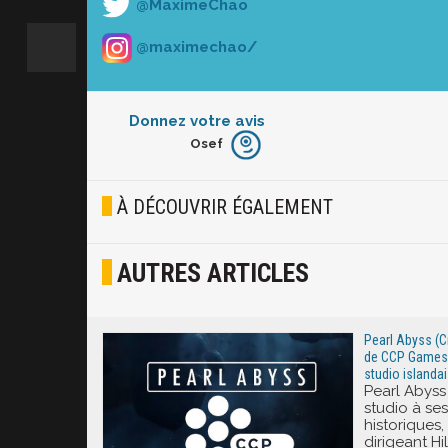
@MaximeChao
@maximechao/
Donnez votre avis
Osef
Furieux
Blasé
À DÉCOUVRIR ÉGALEMENT
Osef
AUTRES ARTICLES
Joyeux
Excité
Pearl Abyss (C
de CCP Games (
studio islanda
Pearl Abyss
studio à se
historiques
dirigeant H