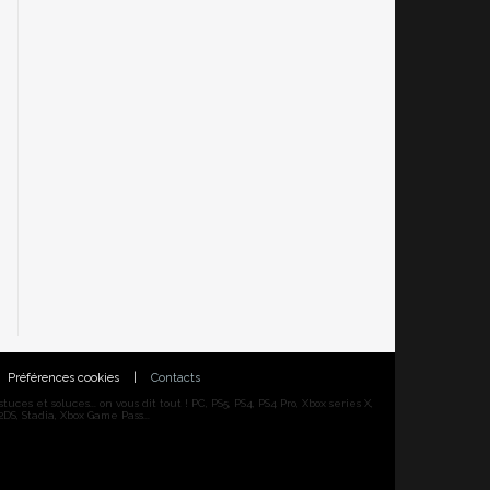
Préférences cookies
|
Contacts
ces et soluces... on vous dit tout ! PC, PS5, PS4, PS4 Pro, Xbox series X,
DS, Stadia, Xbox Game Pass...