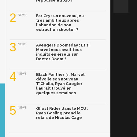
repoussé à 2028 !
2
NEWS
Far Cry : un nouveau jeu
très ambitieux après
l'abandon de son
extraction shooter ?
3
NEWS
Avengers Doomsday : Et si
Marvel nous avait tous
induits en erreur sur
Doctor Doom ?
4
NEWS
Black Panther 3 : Marvel
dévoile son nouveau
T'Challa, Ryan Coogler
l'aurait trouvé en
quelques semaines
5
NEWS
Ghost Rider dans le MCU :
Ryan Gosling prend le
relais de Nicolas Cage