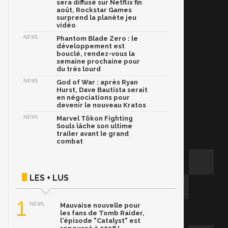
sera diffusé sur Netflix fin
août, Rockstar Games
surprend la planète jeu
vidéo
NEWS
Phantom Blade Zero : le
développement est
bouclé, rendez-vous la
semaine prochaine pour
du très lourd
NEWS
God of War : après Ryan
Hurst, Dave Bautista serait
en négociations pour
devenir le nouveau Kratos
NEWS
Marvel Tōkon Fighting
Souls lâche son ultime
trailer avant le grand
combat
LES + LUS
1
NEWS
Mauvaise nouvelle pour
les fans de Tomb Raider,
l'épisode "Catalyst" est