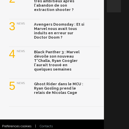
très ambitieux après
l'abandon de son
extraction shooter ?
3
NEWS
Avengers Doomsday : Et si
Marvel nous avait tous
induits en erreur sur
Doctor Doom ?
4
NEWS
Black Panther 3 : Marvel
dévoile son nouveau
T'Challa, Ryan Coogler
l'aurait trouvé en
quelques semaines
5
NEWS
Ghost Rider dans le MCU :
Ryan Gosling prend le
relais de Nicolas Cage
Préférences cookies
|
Contacts