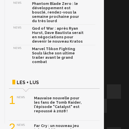
NEWS
Phantom Blade Zero : le
développement est
bouclé, rendez-vous la
semaine prochaine pour
du très lourd
NEWS
God of War : après Ryan
Hurst, Dave Bautista serait
en négociations pour
devenir le nouveau Kratos
NEWS
Marvel Tōkon Fighting
Souls lâche son ultime
trailer avant le grand
combat
LES + LUS
1
NEWS
Mauvaise nouvelle pour
les fans de Tomb Raider,
l'épisode "Catalyst" est
repoussé à 2028 !
2
NEWS
Far Cry : un nouveau jeu