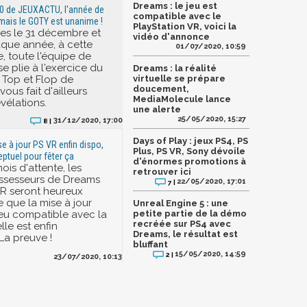
Dreams : le jeu est
20 de JEUXACTU, l'année de
compatible avec le
 mais le GOTY est unanime !
PlayStation VR, voici la
s le 31 décembre et
vidéo d'annonce
ue année, à cette
01/07/2020, 10:59
, toute l'équipe de
 plie à l'exercice du
Dreams : la réalité
 Top et Flop de
virtuelle se prépare
doucement,
vous fait d'ailleurs
MediaMolecule lance
vélations.
une alerte
25/05/2020, 15:27
31/12/2020, 17:00
8 |
Days of Play : jeux PS4, PS
e à jour PS VR enfin dispo,
Plus, PS VR, Sony dévoile
eptuel pour fêter ça
d'énormes promotions à
is d'attente, les
retrouver ici
ssesseurs de Dreams
22/05/2020, 17:01
7 |
VR seront heureux
 que la mise à jour
Unreal Engine 5 : une
jeu compatible avec la
petite partie de la démo
recréée sur PS4 avec
elle est enfin
Dreams, le résultat est
La preuve !
bluffant
15/05/2020, 14:59
2 |
23/07/2020, 10:13