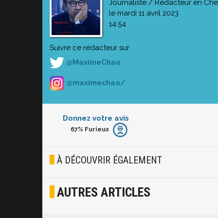
Journaliste / Rédacteur en Che
le mardi 11 avril 2023
14:54
Suivre ce rédacteur sur
@MaximeChao
@maximechao/
Donnez votre avis
67%
Furieux
Furieux
Blasé
À DÉCOUVRIR ÉGALEMENT
Osef
AUTRES ARTICLES
Joyeux
Excité