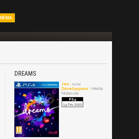
INÉMA
DREAMS
Jeu :
Autre
Développeur :
Media
Molecule
14 Fév 2020