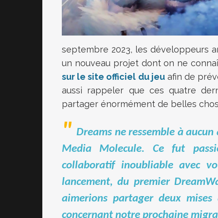
septembre 2023, les développeurs a
un nouveau projet dont on ne connaî
sur le site officiel du jeu
afin de prév
aussi rappeler que ces quatre der
partager énormément de belles chose
Dreams ne ressemble à aucun au
Media Molecule. Ce fut passi
collaboratif inoubliable avec v
lancement, du premier DreamWa
aimerions partager deux mises
concernant notre prochaine migrati