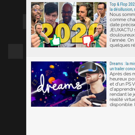
Top & Flop 20
la désillusion,
Nous somme
comme chaq
date précise
JEUXACTU se
douloureux
l'année. On 
quelques ré
Dreams : la mis
un trailer conc
Après des mo
heureux po
et d'un PS 
d'apprendre
rendant le 
réalité virtu
disponible. 